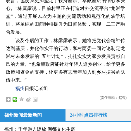
改善，也使我更加坚定了投身基层、奉献基层的信心和决
心。”林露露说，目前村里正在打造对外交流平台“龙湘学
堂”，通过开展以农为主题的交流活动和规范化的农学培
训，将单纯的田间种植提升为田间体验，实现一二三产融
合发展。
谈及今后的工作，林露露表示，她将把党代会精神传
达到基层，并化作实干的行动，和村两委一同讨论制定龙
湘村未来发展的“五年计划”，扎扎实实为家乡发展贡献自
己的力量。“也希望政府能针对年轻人返乡创业，给予更多
政策和资金的支持，让更多有志青年加入到乡村振兴的队
伍中来。”
福州
日报记者组
(责任编辑：赵睿)
福州新闻最新新闻
24小时点击排行榜
福州：千年魅力绽放 闽都文化生辉