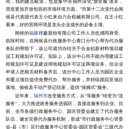
间，我的建言献策，也是集中在福州深化‘放管服’改革，
营造更加开放包容的市场环境方面。”市第十二次党代会闽
侯县代表团代表王小红来自六合机械有限公司。在王小红
看来，好的营商环境是龙头企业成长的必备土壤。
闽侯的
福建
祥鑫股份有限公司工作人员也感同身受。
前段时间，在闽侯县行政服务中心青口分中心帮办代办服
务队的帮助下，该公司成功办结关于合金铝新材料项目建
设工程规划许可证。实际上，该分中心尚不能办理建设工
程规划许可证及建设用地规划许可证这两项业务。但企业
申请人把相关材料备齐后，该分中心工作人员为园区企业
和重点项目提供免费代办、帮办服务，并持续跟踪至项目
落地、验收及不动产登记结束，提供“保姆式”服务。
近年来，
福州市
改变服务方式，从“等服务”转变为“送
服务”，大力推进政务服务进园区，直接送服务到企业。目
前，全市各级行政服务中心、园区管委会建立了代办服务
队伍，健全完善代办服务机制，形成“市行政服务中心管委
会-县（市）区行政服务中心管委会-园区管委会”三级代办