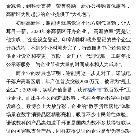
金减免，到科研支持、荣誉奖励、新办公楼购置优惠等，
高新区为刚起步的企业提供了“大礼包”。
初到高新区，谢能勇就感觉这个地方朝气蓬勃，让人
耳目一新。2020年来高新区开办企业，“高新效率”更是让
他惊叹，“企业设立登记、印章刻制和税务登记的整个企业
开办流程，不到5个小时就办完了，行政服务中心还免费提
供企业设立和变更、五险一金开户、代理记账、工商年报
公示等服务，为企业节省大量的时间成本和人力成本”。
而企业的发展也证明，谢能勇这一步走对了。诺诚电
子落户高新区后，年产值首次突破2000万元，被评为“规上
企业”；2020年，实现产值翻番，获评
福州市
“双百双千”工
业企业。而出生不久的诺诚数科，也在今年的数字中国建
设峰会、数博会上大放异彩，企业的“数字货币落地”体验
场景在数字消费品区精彩亮相，吸引不少市民前往体验。
诺诚数科的产品惠知道手环更是国内为数不多获得银联认
证的可穿戴支付产品，同样获得认证的企业是华为等深耕