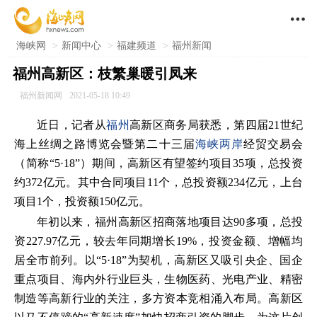

海峡网
>
新闻中心
>
福建频道
>
福州新闻
福州高新区：枝繁巢暖引凤来
福州新闻网
2021-05-18 10:49
近日，记者从
福州
高新区商务局获悉，第四届21世纪
海上丝绸之路博览会暨第二十三届
海峡两岸
经贸交易会
（简称“5·18”）期间，高新区有望签约项目35项，总投资
约372亿元。其中合同项目11个，总投资额234亿元，上台
项目1个，投资额150亿元。
年初以来，福州高新区招商落地项目达90多项，总投
资227.97亿元，较去年同期增长19%，投资金额、增幅均
居全市前列。以“5·18”为契机，高新区又吸引央企、国企
重点项目、海内外行业巨头，生物医药、光电产业、精密
制造等高新行业的关注，多方资本竞相涌入布局。高新区