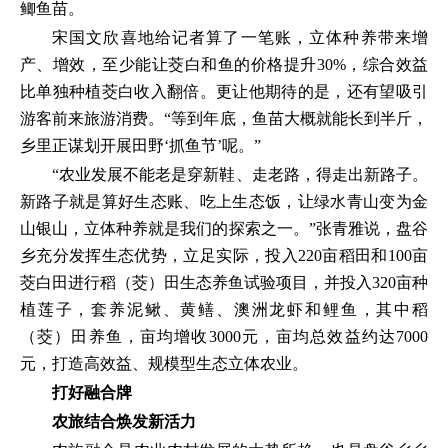
鲫鱼苗。
宋国文欣喜地给记者算了一笔账，立体种养带来增
产、增效，至少能让茭白和鱼的价格提升30%，综合效益
比单独种植茭白收入翻倍。更让他期待的是，还有望吸引
游客前来旅游消费。“等到年底，鱼苗大概就能长到半斤，
乡里正谋划开展田野‘抓鱼节’呢。”
“农业发展不能老是穿新鞋、走老路，得走出新路子。
新路子就是算好生态账、吃上生态饭，让绿水青山变为金
山银山，立体种养就是我们的探索之一。”张青雅说，盘谷
乡充分发挥生态优势，立足实际，投入220亩稻田和100亩
茭白田进行稻（茭）田生态养鱼试验项目，并投入320亩种
植莲子，套养泥鳅、黄鳝、澳洲龙虾和鲤鱼，其中稻
（茭）田养鱼，亩均增收3000元，亩均总效益约达7000
元，打造高效益、规模型生态立体农业。
打好融合牌
农旅结合焕发新活力