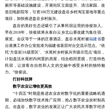
厕所等基础设施建设，开展街区立面提升、清洁家园、改
造旧电影院等，引资100万元建设盘谷乡村淘宝基地等重点
项目，加快推进盘谷乡村振兴。
盘谷的美好生态还吸引了从事民宿运营的徐俊加入。
早在2018年，徐俊就将永泰白云乡北山寨改建为集住宿、
展览、会议等于一体的庄寨酒店。盘谷水尾村被
福建省
委
台港澳工作办公室批准为福建省基层对台交流示范点。“依
托‘方壶岩3A级景区’、‘水尾村乡村振兴市级示范点’项目，
计划盘活水尾村内闲置的房屋，结合稻田景观，打造特色
民宿，让游客在自然和人文的交融中感受乡村的独特魅
力。”徐俊说。
打好科技牌
数字农业让增收更高效
“十四五”时期是推进农业农村数字化的重要战略机遇
期，必须加快数字技术推广应用，抢占数字农业农村制高
点。在盘谷，数字农业的发展正让广大农民共享数字经济