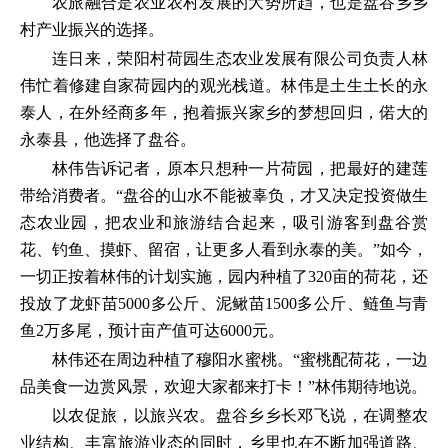
农旅融合是农业农村发展的大势所趋，也是盘谷乡乡
村产业振兴的选择。
连日来，荣阳村荷园生态农业发展有限公司负责人林
伟忙着修建自家荷园内的观光栈道。林伟是土生土长的永
泰人，在外经商多年，抱着振兴家乡的梦想回归，偌大的
永泰县，他选择了盘谷。
林伟告诉记者，原本只想种一片荷园，把最好的建莲
带给消费者。“盘谷的山水不能被辜负，才又决定投资做生
态农业园，把农业和旅游结合起来，吸引游客到盘谷赏
花、钓鱼、摸虾、留宿，让更多人看到永泰的美。”如今，
一切正按着林伟的计划实施，园内种植了320亩的荷花，还
投放了龙虾苗5000多公斤、泥鳅苗1500多公斤、鲢鱼与青
鱼2万多尾，预计亩产值可达6000元。
林伟还在周边种植了穆阳水蜜桃。“蜜桃配荷花，一边
品美食一边赏风景，欢迎大家都来打卡！”林伟期待地说。
以农促旅，以旅兴农。盘谷乡乡长邓飞说，在调整农
业结构、丰富旅游业态的同时，乡里也在不断加强道路、