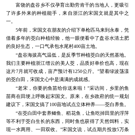
富饶的盘谷乡不仅孕育出勤劳肯干的当地人，更吸引
了许多外来的种植能手，来自浙江的宋国文就是其中之
一。
5年前，宋国文在朋友的介绍下单枪匹马来到永泰，凭
借着多年的茭白种植经验，他一眼便看中了盘谷水清土肥
的良好生态，一口气承包水尾村400亩土地。
“盘谷海拔高气温低，是反季节种植茭白的天然基地。
我们主要种植浙江缙云的美人茭，品质好单价也高，现在
这片7月就可收成，亩产预计有1250公斤。”望着绿波荡漾
的茭白田，宋国文心中是满满的成就感。
“老宋，你要的鱼苗给你送来啦！”采访间，乡里的鱼
苗商在田埂上呼唤起宋国文。原来，在乡政府的统一规划
建议下，宋国文搞了100亩地试点立体种养——茭白养鱼。
“在茭白田中套养鲫鱼、稻花鱼，让鱼吃掉田里的浮萍
等不利于茭白生长的东西，同时鱼也获得了天然饵料，实
现一水两用、一田双收。”宋国文说，试点期共投放5万条