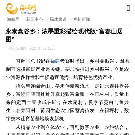

海峡网
>
新闻中心
>
福建频道
>
福州新闻
永泰盘谷乡：浓墨重彩描绘现代版“富春山居
图”
福州新闻网
2021-04-23 15:33
习近平总书记在
福建
考察时指出，乡村要振兴，因地
制宜选择富民产业是关键。要加快推进乡村振兴，立足农
业资源多样性和气候适宜优势，培育特色优势产业。
抬头望连绵青山，举步伴潺潺流水。走进永泰县盘谷
乡，富饶阡陌间处处升腾起致富希望：在官村村，质量上
乘的定西土豆收成在即；在水尾村，反季节茭白与鱼共
生；在荣阳村，荷园生态农业园蓄势待发；在福坪村，数
字技术让育苗基地焕发新机……
从精品农业到立体农业，再到数字农业、农旅结合，