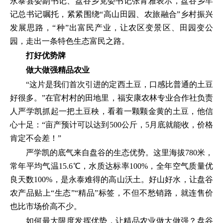
永泰县委副书记、盘谷乡党委书记张青雅表示，盘谷乡牢
记总书记嘱托，紧紧围绕“高山田园、农旅融合”乡村振兴
发展思路，“种”出富民产业，让农区变景区、田园变公
园，走出一条特色生态富民之路。
打好优势牌
做大做强精品农业
“这片是我们首次引进的定西土豆，口感比普通的土豆
好很多。”在官村村的田地里，福安康农林专业合作社负责
人严学凯抓起一把土豆秧，看着一颗颗金黄的土豆，他信
心十足：“亩产预计可以达到500公斤，5月底就能收，价格
肯定不会差！”
严学凯的底气来自盘谷的生态优势。这里海拔780米，
常年平均气温15.6℃，水质达标率100%，全年空气质量优
良天数100%，是永泰难得的高山沃土。好山好水，让盘谷
农产品贴上“生态”“精品”标签，不但不愁销路，就连售价
也比市场价高不少。
如何最大限度发挥优势，让精品农业做大做强？盘谷