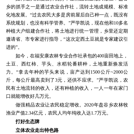
乡的抓手之一是通过农业合作社，流转土地成规模、标准
化地发展。“过去农民大多是房前屋后自己种一点，既没有
系统规划，也没有科学管养。”严学凯说，现在他和10多名
种植大户组建合作社，将土地进行统一管理，乡里还定期
邀请省、市专家进行指导，“这次定西土豆就是专家建议引
进的”。
如今，在福安康农林专业合作社承包的400亩田地上，
土豆、西红柿、芋头、水稻轮番耕种，土地重新焕发活
力。“拿去年种的芋头来说，亩产达到1500公斤~2000公
斤，每公斤最高卖到了3元，还供不应求。”严学凯说，农
民有土地流转的收入，还有种植的收入，一人一年在家门
口就能增收好几万元。
做强精品农业让农民稳定增收。2020年盘谷乡农林牧
渔业产值2.34亿元，农民人均年纯收入达1.7万元。
打好生态牌
立体农业走出特色路