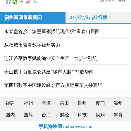
(责任编辑：赵睿)
福州新闻最新新闻
24小时点击排行榜
永泰盘谷乡：浓墨重彩描绘现代版“富春山居图
从权威报告看数字福州实力
连江苔菉数字赋能渔业安全生产：“北斗”引航
仓山携手百度昆仑共建“城市大脑” 打造华南
第四届数字中国建设峰会官方指定用车交接完毕
福建
福州
平潭
莆田
泉州
厦门
漳州
国内
国际
台海
财经
科技
娱乐
体育
手机海峡网 m.hxnews.com