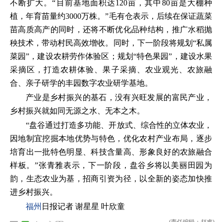
不断扩大。“目前基地面积达120亩，其中80亩是大棚种
植，年育苗量约3000万株。”毛有仓表示，后续在保证蔬菜
苗高质高产的同时，还将不断优化品种结构，推广水稻抛
秧技术，带动村民高效增收。同时，下一阶段将规划“私属
菜园”，建设农耕劳作体验区；规划“特色果园”，建设水果
采摘区，打造农耕体验、果子采摘、农业观光、农旅融
合、亲子研学的丰园数字农业研学基地。
产业是乡村振兴的基石，没有兴旺发展的富民产业，
乡村振兴就如同无源之水、无本之木。
“盘谷通过打造多功能、开放式、综合性的立体农业，
因地制宜挖掘本地优势与特色，优化农村产业布局，逐步
培育出一批特色明显、科技含量高、形象良好的农旅融合
样板。”张青雅表示，下一阶段，盘谷乡将以美丽田园为
韵，生态农业为基，招商引资为径，以全新的姿态加快推
进乡村振兴。
福州
日报记者 谢星星 叶欣童