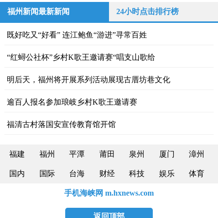
福州新闻最新新闻
24小时点击排行榜
既好吃又“好看” 连江鲍鱼“游进”寻常百姓
“红蟳公社杯”乡村K歌王邀请赛“唱支山歌给
明后天，福州将开展系列活动展现古厝坊巷文化
逾百人报名参加琅岐乡村K歌王邀请赛
福清古村落国安宣传教育馆开馆
福建
福州
平潭
莆田
泉州
厦门
漳州
国内
国际
台海
财经
科技
娱乐
体育
手机海峡网 m.hxnews.com
返回顶部