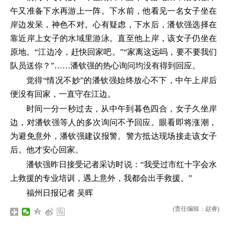
午又准备下水再游上一阵。下水前，他看见一名女子坐在
岸边发呆，神色不对。心有疑虑，下水后，潘钦强选择在
靠近岸上女子的水域里游泳。直至他上岸，该女子仍坐在
原地。“江边冷，赶快回家吧。”“家离这远吗，要不要我们
队员送你？”……潘钦强的热心询问均没有得到回应。
觉得“情况不妙”的潘钦强始终放心不下，中午上岸后
便没有回家，一直守在江边。
时间一分一秒过去，从中午到暮色四合，女子久坐岸
边，对潘钦强等人的多次询问不予回应。眼看即将涨潮，
为避免意外，潘钦强建议报警。警方抵达现场接走该女子
后。他才安心回家。
潘钦强昨日接受记者采访时说：“我受过市红十字会水
上救援的专业培训，遇上意外，我都会出手救援。”
福州日报记者 吴晖
(责任编辑：赵睿)