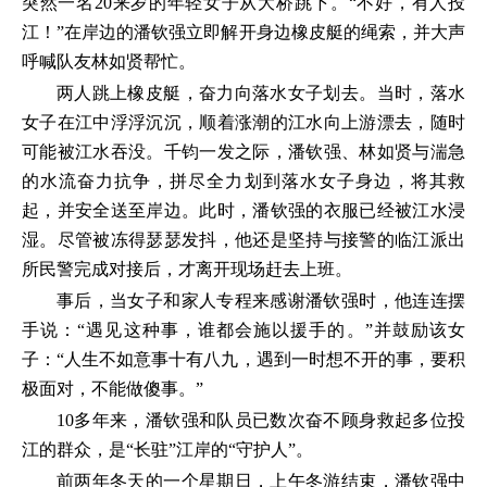
突然一名20来岁的年轻女子从大桥跳下。“不好，有人投
江！”在岸边的潘钦强立即解开身边橡皮艇的绳索，并大声
呼喊队友林如贤帮忙。
两人跳上橡皮艇，奋力向落水女子划去。当时，落水
女子在江中浮浮沉沉，顺着涨潮的江水向上游漂去，随时
可能被江水吞没。千钧一发之际，潘钦强、林如贤与湍急
的水流奋力抗争，拼尽全力划到落水女子身边，将其救
起，并安全送至岸边。此时，潘钦强的衣服已经被江水浸
湿。尽管被冻得瑟瑟发抖，他还是坚持与接警的临江派出
所民警完成对接后，才离开现场赶去上班。
事后，当女子和家人专程来感谢潘钦强时，他连连摆
手说：“遇见这种事，谁都会施以援手的。”并鼓励该女
子：“人生不如意事十有八九，遇到一时想不开的事，要积
极面对，不能做傻事。”
10多年来，潘钦强和队员已数次奋不顾身救起多位投
江的群众，是“长驻”江岸的“守护人”。
前两年冬天的一个星期日，上午冬游结束，潘钦强中