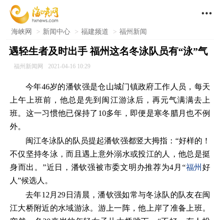

海峡网
>
新闻中心
>
福建频道
>
福州新闻
遇轻生者及时出手 福州这名冬泳队员有“泳”气
福州新闻网
2021-04-16 10:29
今年46岁的潘钦强是仓山城门镇政府工作人员，每天
上午上班前，他总是先到闽江游泳后，再元气满满去上
班。这一习惯他已保持了10多年，即便是寒冬腊月也不例
外。
闽江冬泳队的队员提起潘钦强都竖大拇指：“好样的！
不仅坚持冬泳，而且遇上意外溺水或投江的人，他总是挺
身而出。”近日，潘钦强被市委文明办推荐为4月“
福州
好
人”候选人。
去年12月29日清晨，潘钦强如常与冬泳队的队友在闽
江大桥附近的水域游泳。游上一阵，他上岸了准备上班。