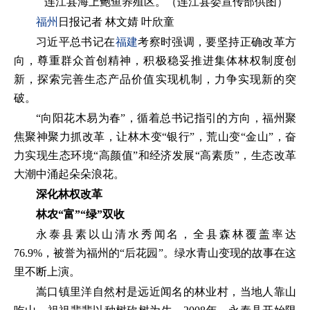
连江县海上鲍鱼养殖区。（连江县委宣传部供图）
福州
日报记者 林文婧 叶欣童
习近平总书记在
福建
考察时强调，要坚持正确改革方
向，尊重群众首创精神，积极稳妥推进集体林权制度创
新，探索完善生态产品价值实现机制，力争实现新的突
破。
“向阳花木易为春”，循着总书记指引的方向，福州聚
焦聚神聚力抓改革，让林木变“银行”，荒山变“金山”，奋
力实现生态环境“高颜值”和经济发展“高素质”，生态改革
大潮中涌起朵朵浪花。
深化林权改革
林农“富”“绿”双收
永泰县素以山清水秀闻名，全县森林覆盖率达
76.9%，被誉为福州的“后花园”。绿水青山变现的故事在这
里不断上演。
嵩口镇里洋自然村是远近闻名的林业村，当地人靠山