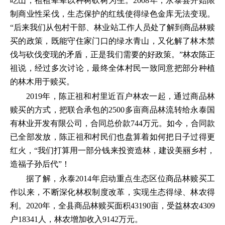
吃山，祖祖辈辈以种树砍树为生。2008年，永泰县开始限
制商业性采伐，生态保护的红线使得绿色金库无法变现。
“后来我们从包村干部、林业站工作人员处了解到商品林赎
买的政策，既能守住家门口的绿水青山，又化解了林木禁
伐与砍伐变现的矛盾，正是我们需要的好政策。”林农陈正
祖说，经过多次讨论，最终全体村民一致同意把部分种植
的林木用于赎买。
2019年，陈正祖和村里近百户林农一起，通过商品林
赎买的方式，把联合承包的2500多亩商品林流转给永泰国
有林业开发有限公司，合同总价款744万元。如今，合同款
已全部发放，陈正祖和村民们也盘算着如何把日子过得更
红火，“我们打算用一部分钱来投资造林，建设美丽乡村，
造福子孙后代”！
据了解，永泰2014年启动重点生态区位商品林赎买工
作以来，不断深化林权制度改革，实现生态得绿、林农得
利。2020年，全县商品林赎买面积43190亩，受益林农4309
户18341人，林农增加收入9142万元。