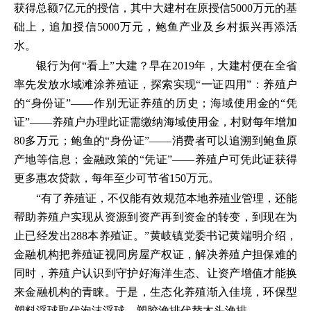
获得总额7亿元的授信，其中大建村在原授信5000万元的基
础上，追加授信5000万元，鲍鱼产业及乡村振兴再添活
水。
银行为何“看上”大建？早在2019年，大建村便在全省
率先发放水域滩涂养殖证，探索实现“一证四用”：养殖户
的“身份证”——作别无证养殖的历史；海域使用金的“凭
证”——养殖户办理此证需缴纳海域使用金，村财每年增加
80多万元；鲍鱼的“身份证”——消费者可以追溯到鲍鱼原
产地等信息；金融政策的“凭证”——养殖户可凭此证获得
更多惠农贷款，每年至少可节省150万元。
“有了养殖证，不仅能有效规范本地养殖业管理，还能
帮助养殖户实现从资源到资产再到资金的转变，到现在为
止已经发出288本养殖证。”黄岐镇党委书记黄端明介绍，
金融机构把养殖证视同房屋产权证，解决养殖户担保难的
同时，养殖户认识到守护好海洋生态、让资产增值才能换
来金融机构的青睐。于是，生态化养殖渐入佳境，环保型
塑料浮球取代泡沫浮球，塑胶渔排代替木头渔排。