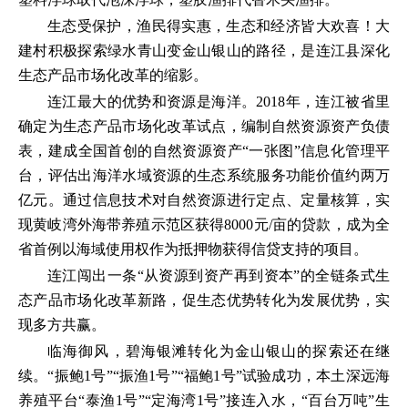
生态受保护，渔民得实惠，生态和经济皆大欢喜！大
建村积极探索绿水青山变金山银山的路径，是连江县深化
生态产品市场化改革的缩影。
连江最大的优势和资源是海洋。2018年，连江被省里
确定为生态产品市场化改革试点，编制自然资源资产负债
表，建成全国首创的自然资源资产“一张图”信息化管理平
台，评估出海洋水域资源的生态系统服务功能价值约两万
亿元。通过信息技术对自然资源进行定点、定量核算，实
现黄岐湾外海带养殖示范区获得8000元/亩的贷款，成为全
省首例以海域使用权作为抵押物获得信贷支持的项目。
连江闯出一条“从资源到资产再到资本”的全链条式生
态产品市场化改革新路，促生态优势转化为发展优势，实
现多方共赢。
临海御风，碧海银滩转化为金山银山的探索还在继
续。“振鲍1号”“振渔1号”“福鲍1号”试验成功，本土深远海
养殖平台“泰渔1号”“定海湾1号”接连入水，“百台万吨”生