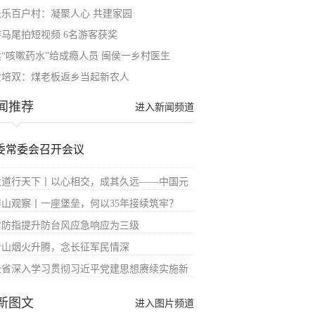
长乐百户村：凝聚人心 共建家园
游马尾拍短视频 6名游客获奖
卖“咳嗽药水”给成瘾人员 闽侯一乡村医生
黄培双：煤老板返乡当起新农人
闻推荐
进入新闻频道
委常委会召开会议
大道行天下丨以心相交，成其久远——中国元
屏山观察丨一座堡垒，何以35年接续筑牢？
省防指提升防台风应急响应为三级
青山烟火升腾，念长征军民情深
全省深入学习贯彻习近平党建思想赓续实施新
新图文
进入图片频道