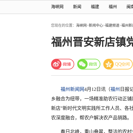
海峡网
新闻
福建
福州
闽
您现在的位置：
海峡网
>
新闻中心
>
福建频道
>
福州新
福州晋安新店镇
福州新闻网
4月12日讯（
福州
日报
乡融合为纽带，一场精准助农行动正铺
新店”新时代文明实践所工作人员、各
农深度融合，帮农户解决农产品销路。
春日北峰，重山叠翠，整洁的农村