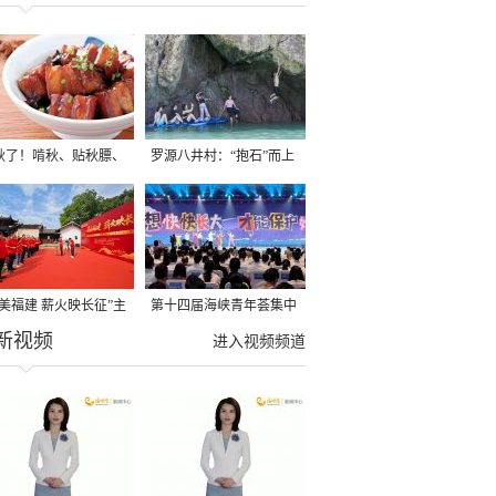
秋了！啃秋、贴秋膘、
罗源八井村：“抱石”而上
秋，福建人这样过才够
→
寻美福建 薪火映长征”主
第十四届海峡青年荟集中
新视频
活动在龙岩长汀启动
阶段活动在福州举行
进入视频频道