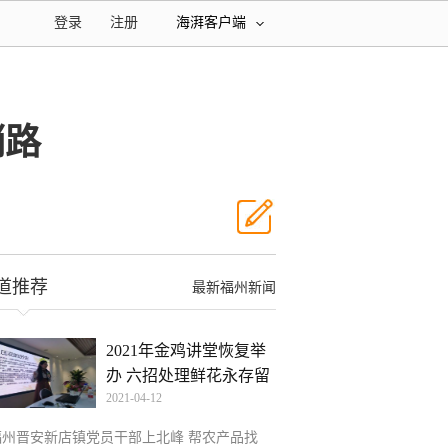
登录
注册
海湃客户端
销路
道推荐
最新福州新闻
2021年金鸡讲堂恢复举
办 六招处理鲜花永存留
2021-04-12
福州晋安新店镇党员干部上北峰 帮农产品找