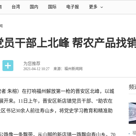
南
台湾
国内
国际
电子报
更多
闻
党员干部上北峰 帮农产品找
为您推荐
2021-04-12 10:27
来源：福州新闻网
频
记者 朱榕）在打响福州解放第一枪的晋安区北峰，以城
展开来。11日上午，晋安区新店镇党员干部、“助农在
社区书记30余人前往寿山乡，将党史学习教育和精准助
公路像一条飘带，从山脚的新店镇一路飘向寿山乡。70