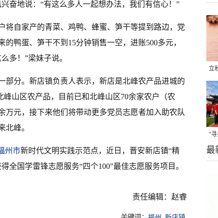
凤兴奋地说：“有这么多人一起想办法，我们有信心！”
户将自家产的青菜、鸡鸭、蜂蜜、笋干等提到路边，党
的鸭蛋、笋干不到15分钟销售一空，进账500多元，
么多！”梁妹子说。
立
一部分。新店镇负责人表示，新店是北峰农产品进城的
晒
销北峰山区农产品，目前已和北峰山区70余家农户（农
味
余万元，接下来他们将带动更多党员志愿者加入助农队
来北峰。
“
最
题
福州市
新时代文明实践示范点，近日，晋安新店镇“精
得全国学雷锋志愿服务“四个100”最佳志愿服务项目。
责任编辑：赵睿
关键词：
福州
新店镇