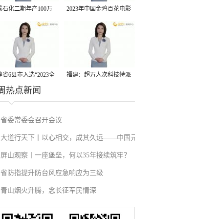
景石化二期年产100万
2023年中国金鸡百花电影
丙烷脱氢项目建成中交
节有福电影巡展31日启动
省6县市入选“2023全
福建：超万人次科技特派
周热点新闻
县域发展潜力百强县”
员一线开展服务
省委常委会召开会议
大道行天下丨以心相交，成其久远——中国元
屏山观察丨一座堡垒，何以35年接续筑牢？
首外交的世界情怀与大国气派
省防指提升防台风应急响应为三级
青山烟火升腾，念长征军民情深