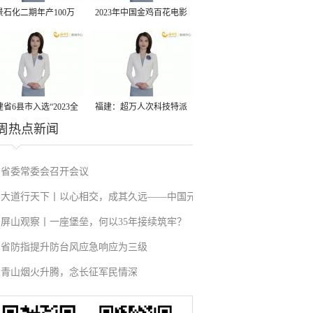
景石化二期年产100万
2023年中国金鸡百花电影
丙烷脱氢项目建成中交
节有福电影巡展31日启动
省6县市入选“2023全
福建：超万人次科技特派
周热点新闻
县域发展潜力百强县”
员一线开展服务
省委常委会召开会议
大道行天下丨以心相交，成其久远——中国元
屏山观察丨一座堡垒，何以35年接续筑牢？
首外交的世界情怀与大国气派
省防指提升防台风应急响应为三级
青山烟火升腾，念长征军民情深