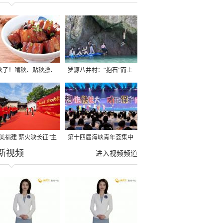
秋了！啃秋、贴秋膘、
罗源八井村：“抱石”而上
秋，福建人这样过才够
→
寻美福建 薪火映长征”主
第十四届海峡青年荟集中
新视频
活动在龙岩长汀启动
阶段活动在福州举行
进入视频频道