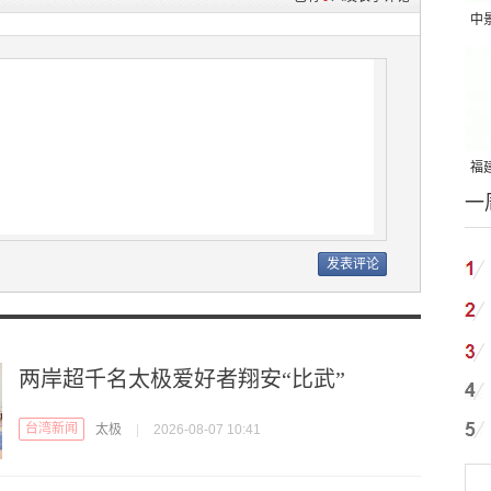
中
吨
福建
一
国
两岸超千名太极爱好者翔安“比武”
台湾新闻
太极
|
2026-08-07 10:41