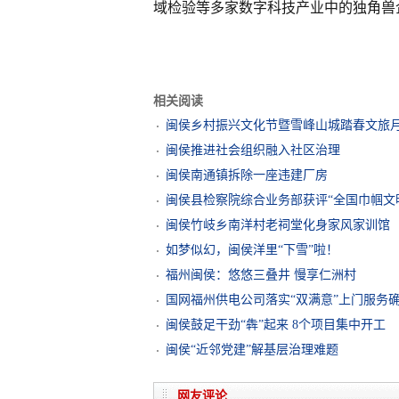
域检验等多家数字科技产业中的独角兽
相关阅读
闽侯乡村振兴文化节暨雪峰山城踏春文旅月
闽侯推进社会组织融入社区治理
闽侯南通镇拆除一座违建厂房
闽侯县检察院综合业务部获评“全国巾帼文
闽侯竹岐乡南洋村老祠堂化身家风家训馆
如梦似幻，闽侯洋里“下雪”啦！
福州闽侯：悠悠三叠井 慢享仁洲村
国网福州供电公司落实“双满意”上门服务
闽侯鼓足干劲“犇”起来 8个项目集中开工
闽侯“近邻党建”解基层治理难题
网友评论