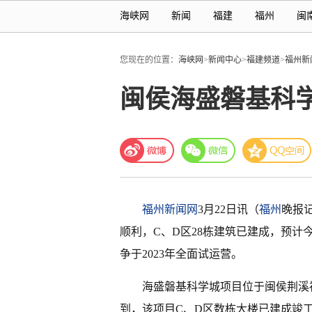
海峡网
新闻
福建
福州
闽
您现在的位置：
海峡网
>
新闻中心
>
福建频道
>
福州新
闽侯海盛磐基科学
福州新闻网
3月22日讯（
福州
晚报
顺利，C、D区28栋建筑已建成，预计
争于2023年全面试运营。
海盛磐基科学城项目位于闽侯荆溪
到，该项目C、D区数栋大楼已建成竣