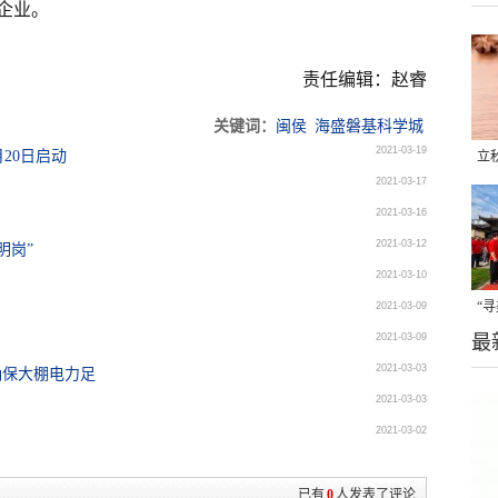
企业。
责任编辑：赵睿
关键词：
闽侯
海盛磐基科学城
2021-03-19
20日启动
立
2021-03-17
晒
2021-03-16
味
2021-03-12
明岗”
2021-03-10
“
2021-03-09
2021-03-09
最
题
2021-03-03
确保大棚电力足
2021-03-03
2021-03-02
已有
0
人发表了评论