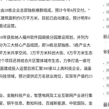
，由28栋企业总部独栋楼群组成，预计今年8月交付。”
区建筑面积约9万平方米，目前已启动建设，预计明年6
全面试运营。
新
18年获批纳入福州软件园闽侯分园建设规划，并列为
分为三大核心产品组团，即34栋总部独栋、5栋产业大
省
平方米共享空间、2万平方米科创大街、8万平方米生态
整个项目还将结合片区整体城市生态，力争打造一座可
面建成投入运营后将汇聚300家以上高科技企业，涵盖
科技领域，预计提供近万名就业岗位，实现年产值约25
业、金融科技产业，智慧电网及工业互联网产业进行集
超星、铜牛信息、数知科技、百城新能源、中软国际、金
最