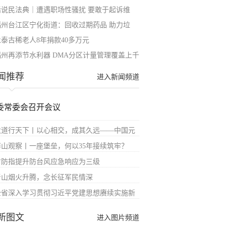
话说民法典｜遭遇职场性骚扰 要敢于起诉维
福州台江区宁化街道：回收过期药品 助力垃
永泰古稀老人8年捐款40多万元
福州再添节水利器 DMA分区计量管理覆盖上千
闻推荐
进入新闻频道
委常委会召开会议
大道行天下丨以心相交，成其久远——中国元
屏山观察丨一座堡垒，何以35年接续筑牢？
省防指提升防台风应急响应为三级
青山烟火升腾，念长征军民情深
全省深入学习贯彻习近平党建思想赓续实施新
新图文
进入图片频道