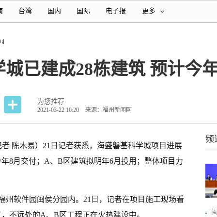
南
台湾
国内
国际
电子报
更多
闻
城已建成28栋建筑 预计今年
为您推荐
2021-03-22 10:20
来源：福州新闻网
频
记者 陈木易）21日记者获悉，海盛磐基科学城项目进展
今年8月交付；A、B区建筑拟明年6月投用；整体项目力
福州软件园闽侯分园内。21日，记者在项目施工现场看
工，不远处的A、B区工程正在火热建设中。