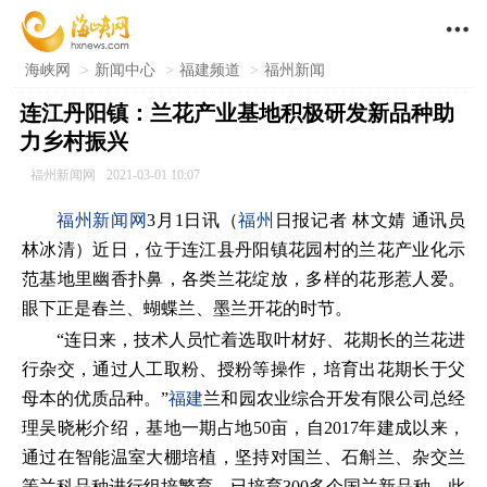

海峡网
>
新闻中心
>
福建频道
>
福州新闻
连江丹阳镇：兰花产业基地积极研发新品种助
力乡村振兴
福州新闻网
2021-03-01 10:07
福州新闻网
3月1日讯（
福州
日报记者 林文婧 通讯员
林冰清）近日，位于连江县丹阳镇花园村的兰花产业化示
范基地里幽香扑鼻，各类兰花绽放，多样的花形惹人爱。
眼下正是春兰、蝴蝶兰、墨兰开花的时节。
“连日来，技术人员忙着选取叶材好、花期长的兰花进
行杂交，通过人工取粉、授粉等操作，培育出花期长于父
母本的优质品种。”
福建
兰和园农业综合开发有限公司总经
理吴晓彬介绍，基地一期占地50亩，自2017年建成以来，
通过在智能温室大棚培植，坚持对国兰、石斛兰、杂交兰
等兰科品种进行组培繁育，已培育300多个国兰新品种。此