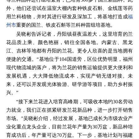
外，他们还尝试在温室大棚内套种铁皮石斛、金线莲等药
用兰科植物，并对其进行研发及深加工，将基地打造成
福
州市
重要的国兰、铁皮石斛等兰科种苗组培基地。
吴晓彬告诉记者，丹阳镇昼夜温差大，这里培育的兰
花品质上乘、颜色艳丽，销往全国各地。内蒙古、黑龙
江、吉林等地都有丹阳的兰花。更令人欣喜的是当地拥有
便捷的交通。“基地位于104国道旁，区位优势明显，福州
现代物流城的落户，将为兰花的销售运输提供更大便利和
发展机遇，大大降低物流成本，实现产销无缝对接。未
来，还可以开发观光体验游、研学游等项目，助力乡村振
兴。”
“接下来兰花进入培育高峰期，可吸收本地约30名劳动
力就业，我们正在抓紧研发兰花新品种，进一步打开销售
市场。”吴晓彬介绍，经过发展，基地已成长为市级农业产
业化重点龙头企业，目前兰花年产量为30万盆，新品种培
育成功后，年产量可达70万盆。下一步，基地计划与福建