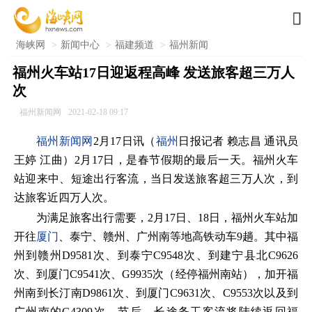

海峡网
>
新闻中心
>
福建频道
>
福州新闻
福州火车站17日迎返程高峰 发送旅客超三万人
次
福州新闻网
2021-02-18 09:17
福州新闻网
2月17日讯（
福州
日报记者 赖志昌 通讯员
王婷 江曲）2月17日，是春节假期的最后一天。福州火车
站迎来中、短途出行客流，当日发送旅客超三万人次，到
达旅客近四万人次。
为满足旅客出行需要，2月17日、18日，福州火车站加
开往
厦门
、泰宁、赣州、广州南等地高铁动车9趟。其中福
州到赣州D9581次、到泰宁C9548次、到建宁县北C9626
次、到厦门C9541次、G9935次（经停福州南站），加开福
州南到长汀南D9861次、到厦门C9631次、C9553次以及到
广州南的G4309次。节后，长途务工客流将陆续返回福