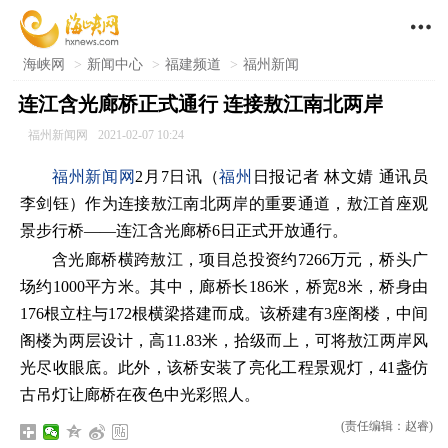

海峡网
>
新闻中心
>
福建频道
>
福州新闻
连江含光廊桥正式通行 连接敖江南北两岸
福州新闻网
2021-02-07 10:24
福州新闻网
2月7日讯（
福州
日报记者 林文婧 通讯员
李剑钰）作为连接敖江南北两岸的重要通道，敖江首座观
景步行桥——连江含光廊桥6日正式开放通行。
含光廊桥横跨敖江，项目总投资约7266万元，桥头广
场约1000平方米。其中，廊桥长186米，桥宽8米，桥身由
176根立柱与172根横梁搭建而成。该桥建有3座阁楼，中间
阁楼为两层设计，高11.83米，拾级而上，可将敖江两岸风
光尽收眼底。此外，该桥安装了亮化工程景观灯，41盏仿
古吊灯让廊桥在夜色中光彩照人。
(责任编辑：赵睿)