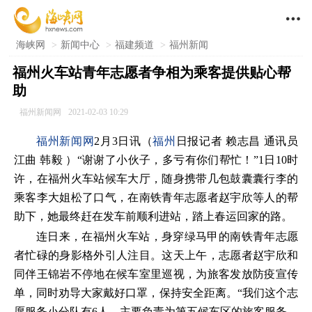

海峡网
>
新闻中心
>
福建频道
>
福州新闻
福州火车站青年志愿者争相为乘客提供贴心帮
助
福州新闻网
2021-02-03 10:29
福州新闻网
2月3日讯（
福州
日报记者 赖志昌 通讯员
江曲 韩毅 ）“谢谢了小伙子，多亏有你们帮忙！”1日10时
许，在福州火车站候车大厅，随身携带几包鼓囊囊行李的
乘客李大姐松了口气，在南铁青年志愿者赵宇欣等人的帮
助下，她最终赶在发车前顺利进站，踏上春运回家的路。
连日来，在福州火车站，身穿绿马甲的南铁青年志愿
者忙碌的身影格外引人注目。这天上午，志愿者赵宇欣和
同伴王锦岩不停地在候车室里巡视，为旅客发放防疫宣传
单，同时劝导大家戴好口罩，保持安全距离。“我们这个志
愿服务小分队有6人，主要负责为第五候车区的旅客服务，