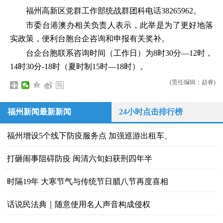
福州高新区党群工作部统战群团科电话38265962。
市委台港澳办相关负责人表示，此举是为了更好地落
实政策，便利台胞台企咨询和申报有关奖补。
台企台胞联系咨询时间（工作日）为8时30分—12时，
14时30分-18时（夏时制15时—18时）。
(责任编辑：赵睿)
福州新闻最新新闻
24小时点击排行榜
福州增设5个线下防疫服务点 加强巡游出租车、
打砸闹事阻碍防疫 闽清六旬妇获刑四年半
时隔19年 大寒节气与传统节日腊八节再度喜相
话说民法典｜随意使用名人声音构成侵权