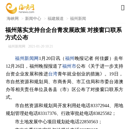

海峡网
>
新闻中心
>
福建频道
>
福州新闻
福州落实支持台企台青发展政策 对接窗口联系
方式公布
福州新闻网
2021-01-20 10:21
福州新闻网
1月20日讯（
福州
晚报记者 何佳媛）去年
12月26日，福州晚报报道了
福州市
公布《关于进一步支持
台资企业发展和推进
台湾
青年就业创业的措施》。19日，
市自然资源和规划局、市商务局、市工信局和市委台港澳
办等相关责任单位及各县（市）区公布了对接窗口联系方
式。
市自然资源和规划局开发利用处电话83372944、用地
规划管理处电话83317376、行政审批处电话83825582；
市土地发展中心项目规划处电话22850563；