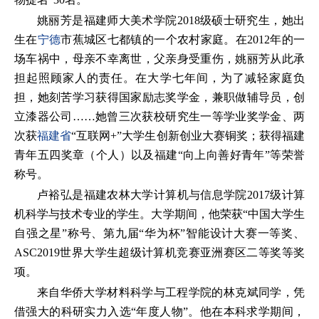
姚丽芳是福建师大美术学院2018级硕士研究生，她出
生在
宁德
市蕉城区七都镇的一个农村家庭。在2012年的一
场车祸中，母亲不幸离世，父亲身受重伤，姚丽芳从此承
担起照顾家人的责任。在大学七年间，为了减轻家庭负
担，她刻苦学习获得国家励志奖学金，兼职做辅导员，创
立漆器公司……她曾三次获校研究生一等学业奖学金、两
次获
福建省
“互联网+”大学生创新创业大赛铜奖；获得福建
青年五四奖章（个人）以及福建“向上向善好青年”等荣誉
称号。
卢裕弘是福建农林大学计算机与信息学院2017级计算
机科学与技术专业的学生。大学期间，他荣获“中国大学生
自强之星”称号、第九届“华为杯”智能设计大赛一等奖、
ASC2019世界大学生超级计算机竞赛亚洲赛区二等奖等奖
项。
来自华侨大学材料科学与工程学院的林克斌同学，凭
借强大的科研实力入选“年度人物”。他在本科求学期间，