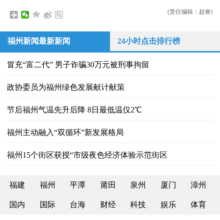
(责任编辑：赵睿)
福州新闻最新新闻
24小时点击排行榜
冒充“富二代” 男子诈骗30万元被刑事拘留
政协委员为福州绿色发展献计献策
节后福州气温先升后降 8日最低温仅2℃
福州主动融入“双循环”新发展格局
福州15个街区获授“市级夜色经济体验示范街区
福建
福州
平潭
莆田
泉州
厦门
漳州
国内
国际
台海
财经
科技
娱乐
体育