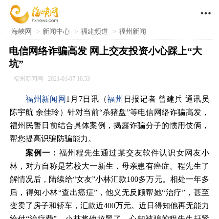

海峡网
>
新闻中心
>
福建频道
>
福州新闻
电信网络诈骗高发 网上交友投资小心踩上“大
坑”
福州新闻网
2021-01-07 10:53
福州新闻网
1月7日讯（
福州
日报记者 曾建兵 通讯员
陈宇航 余佳玲）针对当前“杀猪盘”等电信网络诈骗高发，
福州民警日前结合具体案例，揭露诈骗分子的惯用伎俩，
帮您提高识骗防骗能力。
案例一：
福州程先生通过某交友软件认识女网友小
林，对方自称是艺校大一新生，母亲患有癌症。程先生了
解情况后，陆续给“女友”小林汇款100多万元。相处一年多
后，得知小林“查出癌症”，他义无反顾帮她“治疗”，甚至
变卖了房子和轿车，汇款近400万元。近日得知他再无能力
给付“治疗费”，小林将他拉黑了。心知被骗的程先生赶紧