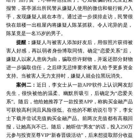
报警，茶亭派出所民警从嫌疑人使用的微信和银行账户入
手，发现嫌疑人就在本市。通过进一步摸排走访，民警很
快在鼓楼一出租屋内将嫌疑人陈某抓获。令人诧异的是，
陈某竟是一名35岁的男子。
提醒：
嫌疑人与被害人添加好友后，用假照片获得被
害人好感，再以弱者身份博取同情。确定“恋爱关系”后，
嫌疑人以家人患病为由，骗取些许财物，并返还部分财物
进一步骗取信任，之后肆无忌惮要求被害人给予更多资金
支持。当被害人无力支持时，嫌疑人就会拉黑玩消失。
案例二：
近日，李女士从一款APP软件上认识网友彭
先生，很快被他的温柔、幽默所吸引，后确定为“恋爱关
系”。随后，他给她推荐了一款投资APP，称购买金融产品
可获较高利润且风险很低。在他的不断劝说引导下，李女
士下载并尝试充值购买金融产品。前两次充值都有高额回
报，让她高兴不已。随后，她听信“男友”的话，投入250万
元参与投资至尊VIP“新春晋级活动”，后来想提取部分收益