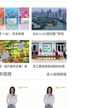
建“八仙”，各显神通
全长12.8公里的厦门筼筜
湖健身步道全线贯通
圈！成片紫色花瀑！就
连江黄岐离境退税商店揭
新视频
光明港公园
牌投用
进入视频频道