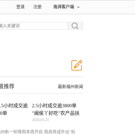
登录
注册
海湃客户端
道推荐
最新福州新闻
2.5小时成交逾3800单
"闽侯丫好吃"农产品扶
2020-05-25
贫
福州新一轮降雨本周开启 雨具将成外出“标