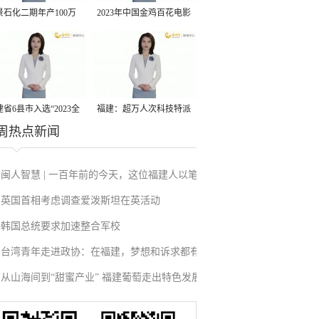
景石化二期年产100万
2023年中国金鸡百花电影
丙烷脱氢项目建成中交
节有福电影巡展31日启动
省6县市入选“2023全
福建：超万人次科技特派
周热点新闻
县域发展潜力百强县”
员一线开展服务
闽人智慧 | 一百年前的今天，这位福建人以笔
英国首相考虑调查爱泼斯坦在英活动
为刃、以身殉报
韩国总统要求加速整合军校
台湾青年走进政协：在福建，梦想和诉求都有
从山海间到“甜蜜产业” 福建葡萄走出特色发展
回音
之路