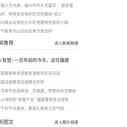
全国人大代表、福州市市长尤猛军 ：稳住基
福州：地铁安全保护区切勿擅自“动土”
福州南台岛帝封江片区将建特色茉莉小镇
省气象局乌山旧址征收方案出炉
闻推荐
进入新闻频道
人智慧 | 一百年前的今天，这位福建
英国首相考虑调查爱泼斯坦在英活动
韩国总统要求加速整合军校
台湾青年走进政协：在福建，梦想和诉求都有
从山海间到“甜蜜产业” 福建葡萄走出特色
种下的不仅是树，更是扎根本土的气韵
新图文
进入图片频道