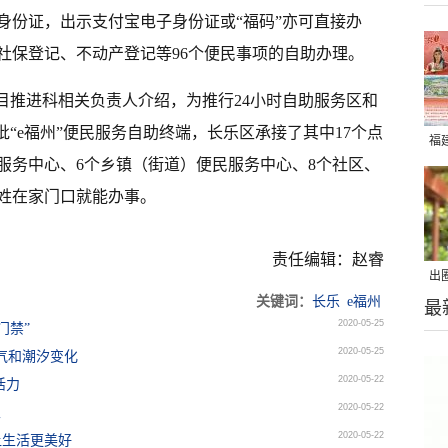
身份证，出示支付宝电子身份证或“福码”亦可直接办
社保登记、不动产登记等96个便民事项的自助办理。
目推进科相关负责人介绍，为推行24小时自助服务区和
批“e福州”便民服务自助终端，长乐区承接了其中17个点
福
服务中心、6个乡镇（街道）便民服务中心、8个社区、
姓在家门口就能办事。
责任编辑：赵睿
出
关键词：
长乐
e福州
最
在
2020-05-25
门禁”
2020-05-25
气和潮汐变化
2020-05-22
活力
2020-05-22
家
2020-05-22
让生活更美好