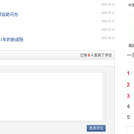
2020-05-13
中
2020-05-12
事项自助可办
吨
2020-05-12
2020-05-12
2020-05-12
61年的新成院
福建
一
国
已有
0
人发表了评论