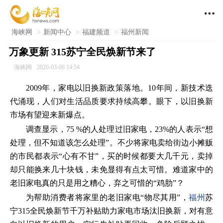

海峡网
>
新闻中心
>
福建频道
>
福州新闻
万象更新 315苏宁全民焕新节来了
海峡网
2020-03-06 14:54
2009年，家电以旧换新政策落地。10年间，新技术迭
代涌现，人们对生活品质要求持续高攀。眼下，以旧换新
市场有望迎来新爆点。
调查显示，75 %的人处理过旧家电，23%的人表示“想
处理，但不知道该怎么处理”。不少将家电卖给街边小摊贩
的市民都表示“心有不甘”，买的时候都要大几千元，卖掉
却只能换来几十块钱，未免显得有点太可惜。难道家中的
老旧家电真的只是用之糟心，弃之可惜的“鸡肋”？
为帮助消费者将家里的老旧家电“物尽其用”，
福州
苏
宁315全民焕新节千万补贴助力家电市场汰旧换新，对有意