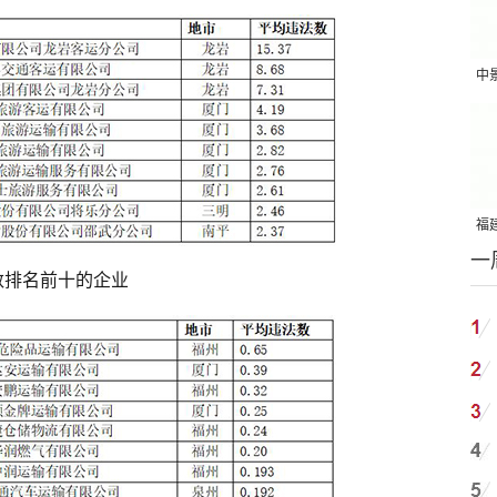
中
吨
福建
一
国
数排名前十的企业