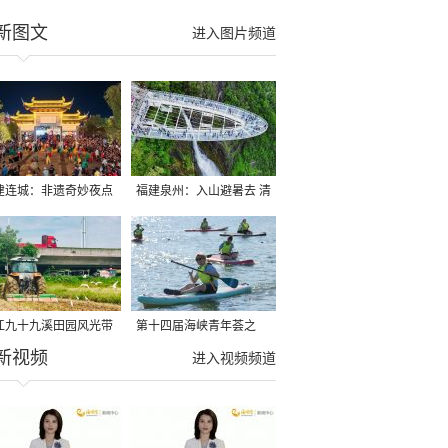
新图文
进入图片频道
建连城：非遗奇妙夜点
福建泉州：入山避暑去 清
夏夜
凉好惬意
江九十九溪田园风光带
第十四届海峡青年荟之
新视频
亩早稻迎来成熟收割季
2026榕台青年大学生水上
进入视频频道
运动交流营