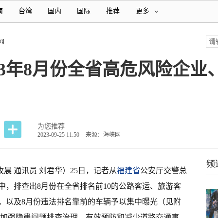
南
台湾
国内
国际
推荐
更多
闻
23年8月份全省高危风险企
为您推荐
2023-09-25 11:50
来源：海峡网
频
牧晨 通讯员 刘君华）25日，记者从
福建省
公安厅交警总
中，排查出8月份在全省排名前10的公路客运、旅游客
，以及8月份违法排名靠前的车辆予以集中曝光（见附
人加强隐患问题排查治理，有效预防和减少道路交通事