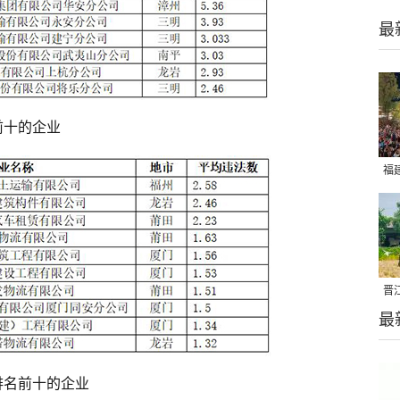
最
前十的企业
福
亮
晋
最
千
排名前十的企业