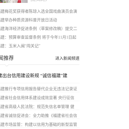
2023-09-25
福建梅花奖获得者陈琼入选全国戏曲演员会演
福建举办种质资源科普开放日活动
福建海洋经济促进条例（草案修改稿）提交二
福建：预算审查监督条例 将于今年11月1日起
福建：玉米入闽“闯关记”
闻推荐
进入新闻频道
建出台信用建设新规 “诚信福建”建
福建推行专项信用报告替代企业无违法记录证
福建省社会信用体系建设成效显著 央行征信
福建省高级人民法院：规范失信名单管理 健
福建省诚信促进会：全力助推《福建省社会信
福建市场监管：构建以信用为基础的新型监管