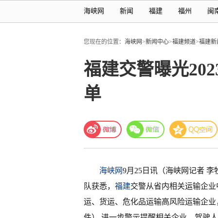
海峡网
新闻
福建
福州
闽
您现在的位置：
海峡网
>
新闻中心
>
福建频道
>
福建新
福建交警曝光20
单
海峡网
9月25日讯（海峡网记者 李
队获悉，
福建
交警从省内相关运输企业
运、货运、危化品运输高风险运输企业
件）,进一步警示提醒相关企业、驾驶