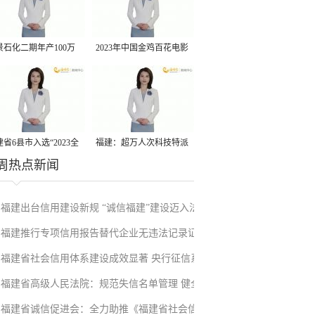
景石化二期年产100万
2023年中国金鸡百花电影
丙烷脱氢项目建成中交
节有福电影巡展31日启动
省6县市入选“2023全
福建：超万人次科技特派
周热点新闻
县域发展潜力百强县”
员一线开展服务
福建出台信用建设新规 “诚信福建”建设迈入法
福建推行专项信用报告替代企业无违法记录证
治化新阶段
福建省社会信用体系建设成效显著 央行征信系
明改革成效显著
福建省高级人民法院：规范失信名单管理 健全
统赋能实体经济
福建省诚信促进会：全力助推《福建省社会信