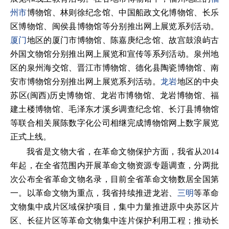
州市
博物馆、林则徐纪念馆、中国船政文化博物馆、长乐
区博物馆、闽侯县博物馆等分别推出网上展览系列活动。
厦门
地区的厦门市博物馆、陈嘉庚纪念馆、故宫鼓浪屿古
外国文物馆分别推出网上展览和宣传等系列活动。泉州地
区的泉州海交馆、晋江市博物馆、德化县陶瓷博物馆、南
安市博物馆分别推出网上展览系列活动。
龙岩
地区的中央
苏区(闽西)历史博物馆、龙岩市博物馆、龙岩博物馆、福
建土楼博物馆、毛泽东才溪乡调查纪念馆、长汀县博物馆
等联合相关展陈数字化公司相继完成博物馆网上数字展览
正式上线。
我省是文物大省，在革命文物保护方面，我省从2014
年起，在全省范围内开展革命文物资源专题调查，分两批
次公布全省革命文物名录，目前全省革命文物数居全国第
一。以革命文物为重点，我省持续推进龙岩、
三明
等革命
文物集中成片区域保护项目，集中力量推进原中央苏区片
区、长征片区等革命文物集中连片保护利用工程；推动长