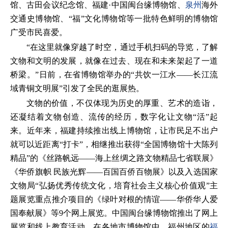
馆、古田会议纪念馆、福建·中国闽台缘博物馆、
泉州
海外
交通史博物馆、“福”文化博物馆等一批特色鲜明的博物馆
广受市民喜爱。
“在这里就像穿越了时空，通过手机扫码的导览，了解
文物和文明的发展，就像在过去、现在和未来架起了一道
桥梁。”日前，在省博物馆举办的“共饮一江水——长江流
域青铜文明展”引发了全民的逛展热。
文物的价值，不仅体现为历史的厚重、艺术的造诣，
还凝结着文物创造、流传的经历，数字化让文物“活”起
来。近年来，福建持续推出线上博物馆，让市民足不出户
就可以近距离“打卡”，相继推出获得“全国博物馆十大陈列
精品”的《丝路帆远——海上丝绸之路文物精品七省联展》
《华侨旗帜 民族光辉——百国百侨百物展》以及入选国家
文物局“弘扬优秀传统文化，培育社会主义核心价值观”主
题展览重点推介项目的《绿叶对根的情谊——华侨华人爱
国奉献展》等9个网上展览。中国闽台缘博物馆推出了网上
展览和线上教育活动。在各地市博物馆中，福州地区的
福