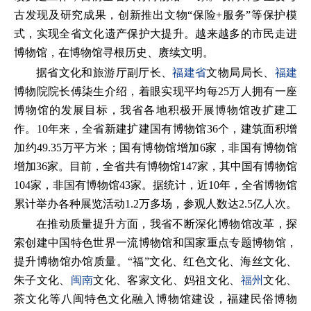
古发现及研究成果，创新推出文物“保险+服务”等保护模
式，实现全省文化遗产保护大提升。越来越多的市民走进
博物馆，在博物馆寻根历史、赓续文明。
据省文化和旅游厅副厅长、
福建省
文物局局长、
福建
博物院院长傅柒生介绍，着眼实现平均每25万人拥有一座
博物馆的发展目标，我省各地积极开展博物馆改扩建工
作。10年来，全省新建扩建国有博物馆36个，建筑面积增
加约49.35万平方米；国有博物馆增加6家，非国有博物馆
增加36家。目前，全省共有博物馆147家，其中国有博物馆
104家，非国有博物馆43家。据统计，近10年，全省博物馆
累计举办各种展览活动1.2万多场，参观人数达2.5亿人次。
在推动质量提升方面，我省不断深化博物馆改革，探
索创建中国特色世界一流博物馆和国家重点专题博物馆，
提升博物馆办馆质量。“福”文化、红色文化、海丝文化、
朱子文化、
闽南
文化、客家文化、妈祖文化、
福州
文化、
茶文化等八闽特色文化融入博物馆建设，福建民俗博物