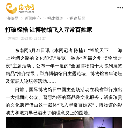

海峡网
>
新闻中心
>
福建频道
>
福建新闻
打破桎梏 让博物馆飞入寻常百姓家
东南网
2023-05-22 11:27
东南网5月21日讯（本网记者 陈楠）“福航天下——海
上丝绸之路的文化印记”展览，举办“有福之州 博物馆之
夜”主题活动，公布一年一度的“全国博物馆十大陈列展览
精品”推介结果，举办博物馆日主题论坛、博物馆青年论坛
及策展人论坛等活动……
日前，国际博物馆日中国主会场活动在我省举行推出
一大批面向公众、普惠均等的高品质文化服务，诸多珍贵
的文化遗产借由这一载体“飞入寻常百姓家”，博物馆的影
响力和魅力早已溢出了物理意义上的围墙。