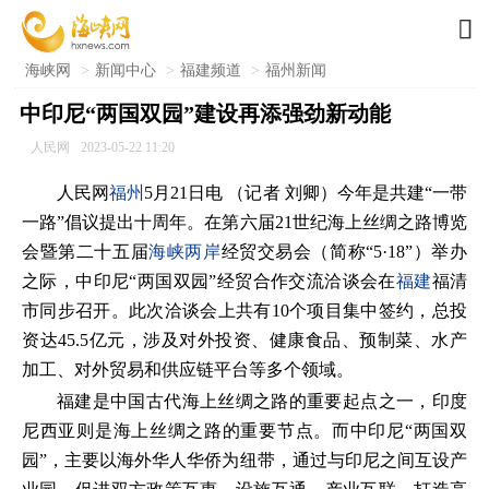

海峡网
>
新闻中心
>
福建频道
>
福州新闻
中印尼“两国双园”建设再添强劲新动能
人民网
2023-05-22 11:20
人民网
福州
5月21日电 （记者 刘卿）今年是共建“一带
一路”倡议提出十周年。在第六届21世纪海上丝绸之路博览
会暨第二十五届
海峡两岸
经贸交易会（简称“5·18”）举办
之际，中印尼“两国双园”经贸合作交流洽谈会在
福建
福清
市同步召开。此次洽谈会上共有10个项目集中签约，总投
资达45.5亿元，涉及对外投资、健康食品、预制菜、水产
加工、对外贸易和供应链平台等多个领域。
福建是中国古代海上丝绸之路的重要起点之一，印度
尼西亚则是海上丝绸之路的重要节点。而中印尼“两国双
园”，主要以海外华人华侨为纽带，通过与印尼之间互设产