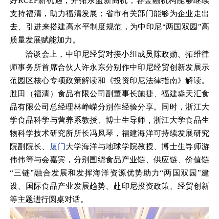
好RCEP新机遇，开拓东盟新商机；各金融机构能够继续
支持福清，助力福清发展；省市有关部门能够为企业走出
去、引进来搭建高水平制度规范，为中印尼“两国双园”高
质量发展赋能加力。
洽谈会上，中印尼经贸对接小组成员陈政勋、拓维律
师事务所首席合伙人许永东分别作中印尼经贸创新发展示
范园区核心专项政策解读和《投资印尼法律指南》解读。
胜田（福清）食品有限公司副董事长施捷、福建淼天汇食
品有限公司总经理林峥嵘分别作经验分享。同时，浙江大
学食品科学与营养系教授、博士生导师，浙江大学食品生
物科学技术研究所所长冯凤琴，福建海洋可持续发展研究
院副院长、
厦门
大学海洋与地球学院教授、博士生导师游
伟伟等与会嘉宾，分别围绕食品产业链、供应链、价值链
“三链”融合发展和发挥海洋资源优势助力“两国双园”建
设、国际食品产业发展趋势、赴印尼投资政策、经贸创新
等主题进行圆桌对话。