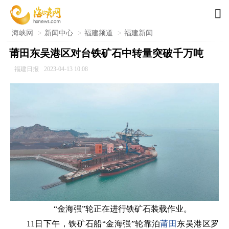

海峡网
>
新闻中心
>
福建频道
>
福建新闻
莆田东吴港区对台铁矿石中转量突破千万吨
福建日报
2023-04-13 10:08
“金海强”轮正在进行铁矿石装载作业。
11日下午，铁矿石船“金海强”轮靠泊
莆田
东吴港区罗