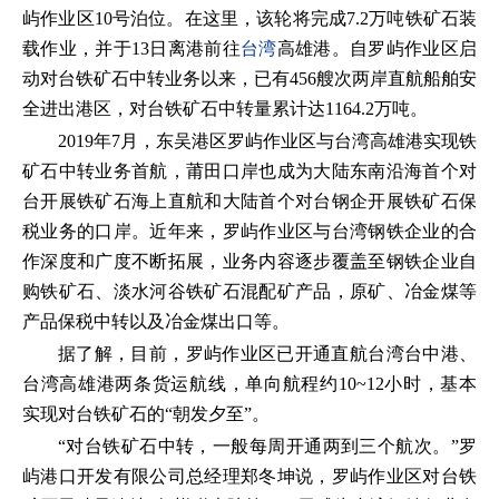
屿作业区10号泊位。在这里，该轮将完成7.2万吨铁矿石装
载作业，并于13日离港前往
台湾
高雄港。自罗屿作业区启
动对台铁矿石中转业务以来，已有456艘次两岸直航船舶安
全进出港区，对台铁矿石中转量累计达1164.2万吨。
2019年7月，东吴港区罗屿作业区与台湾高雄港实现铁
矿石中转业务首航，莆田口岸也成为大陆东南沿海首个对
台开展铁矿石海上直航和大陆首个对台钢企开展铁矿石保
税业务的口岸。近年来，罗屿作业区与台湾钢铁企业的合
作深度和广度不断拓展，业务内容逐步覆盖至钢铁企业自
购铁矿石、淡水河谷铁矿石混配矿产品，原矿、冶金煤等
产品保税中转以及冶金煤出口等。
据了解，目前，罗屿作业区已开通直航台湾台中港、
台湾高雄港两条货运航线，单向航程约10~12小时，基本
实现对台铁矿石的“朝发夕至”。
“对台铁矿石中转，一般每周开通两到三个航次。”罗
屿港口开发有限公司总经理郑冬坤说，罗屿作业区对台铁