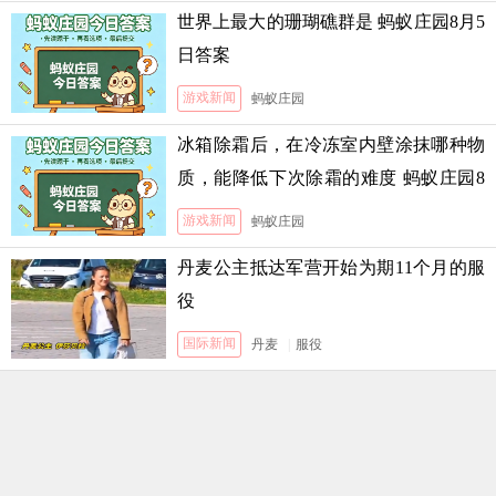
世界上最大的珊瑚礁群是 蚂蚁庄园8月5
日答案
游戏新闻
蚂蚁庄园
冰箱除霜后，在冷冻室内壁涂抹哪种物
质，能降低下次除霜的难度 蚂蚁庄园8
月5日答案
游戏新闻
蚂蚁庄园
丹麦公主抵达军营开始为期11个月的服
役
国际新闻
丹麦
|
服役