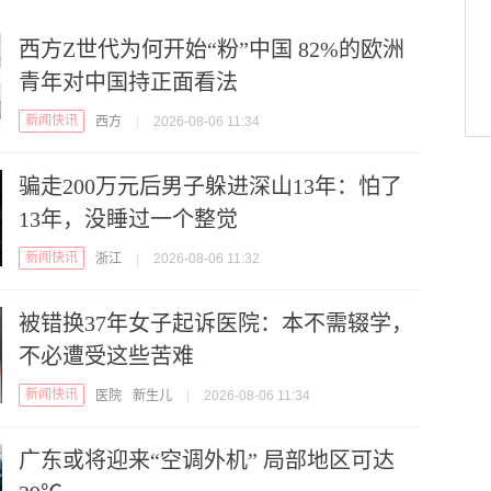
西方Z世代为何开始“粉”中国 82%的欧洲
青年对中国持正面看法
新闻快讯
西方
|
2026-08-06 11:34
骗走200万元后男子躲进深山13年：怕了
13年，没睡过一个整觉
新闻快讯
浙江
|
2026-08-06 11:32
被错换37年女子起诉医院：本不需辍学，
不必遭受这些苦难
新闻快讯
医院
新生儿
|
2026-08-06 11:34
广东或将迎来“空调外机” 局部地区可达