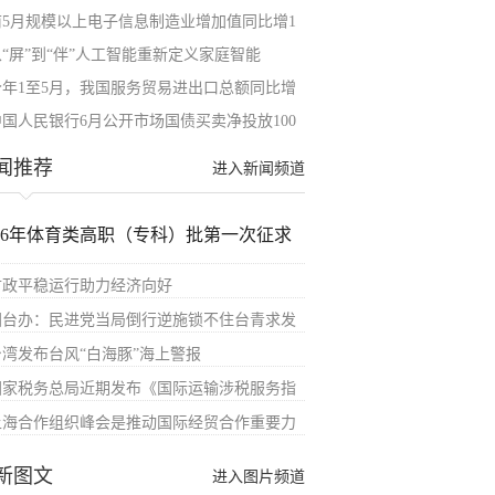
前5月规模以上电子信息制造业增加值同比增1
从“屏”到“伴”人工智能重新定义家庭智能
今年1至5月，我国服务贸易进出口总额同比增
中国人民银行6月公开市场国债买卖净投放100
闻推荐
进入新闻频道
026年体育类高职（专科）批第一次征求
财政平稳运行助力经济向好
国台办：民进党当局倒行逆施锁不住台青求发
台湾发布台风“白海豚”海上警报
国家税务总局近期发布《国际运输涉税服务指
上海合作组织峰会是推动国际经贸合作重要力
新图文
进入图片频道