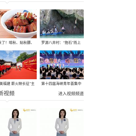
秋了！啃秋、贴秋膘、
罗源八井村：“抱石”而上
秋，福建人这样过才够
→
寻美福建 薪火映长征”主
第十四届海峡青年荟集中
新视频
活动在龙岩长汀启动
阶段活动在福州举行
进入视频频道