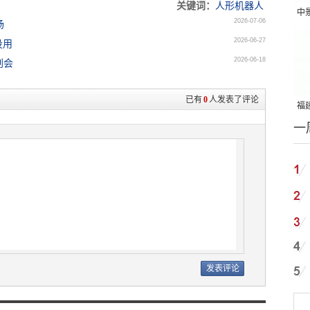
关键词：
人形机器人
中
2026-07-06
场
吨
2026-06-27
投用
2026-06-18
创会
已有
0
人发表了评论
福建
一
国