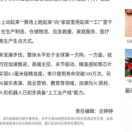
上动起来”“赛场上跑起来”向“家庭里用起来”“工厂里干
，在生产制造、仓储物流、应急救援、家庭服务、医疗
类生产生活方式。
立
晒
新发展步伐，整体水平处于全球第一方阵。一方面，技
味
可控加速推进，高端主控、关节驱动、精准感知等芯片
现0.1毫米级精准度，单只使用寿命突破100万次。另
“
从娱乐表演、商业营销、教育等领域，加速向3C质检、
最
题
人形机器人已初步具备“上工业产线”能力。
责任编辑：庄婷婷
。该内容版权归原作者所有，并不代表本网赞同其观点和对其真实性负责。如该
com联系或者请点击右侧投诉按钮，我们会及时反馈并处理完毕。