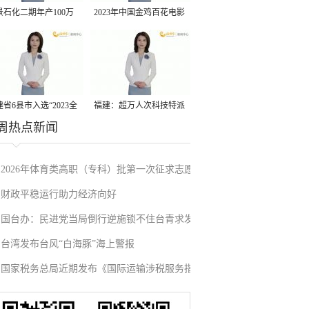
景石化二期年产100万
2023年中国金鸡百花电影
丙烷脱氢项目建成中交
节有福电影巡展31日启动
省6县市入选“2023全
福建：超万人次科技特派
周热点新闻
县域发展潜力百强县”
员一线开展服务
2026年体育类高职（专科）批第一次征求志愿
财政平稳运行助力经济向好
填报
国台办：民进党当局倒行逆施锁不住台青求发
台湾发布台风“白海豚”海上警报
展的心
国家税务总局近期发布《国际运输涉税服务指
引》