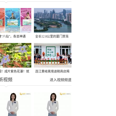
建“八仙”，各显神通
全长12.8公里的厦门筼筜
湖健身步道全线贯通
圈！成片紫色花瀑！就
连江黄岐离境退税商店揭
新视频
光明港公园
牌投用
进入视频频道