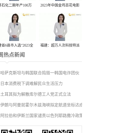
景石化二期年产100万
2023年中国金鸡百花电影
丙烷脱氢项目建成中交
节有福电影巡展31日启动
省6县市入选“2023全
福建：超万人次科技特派
周热点新闻
县域发展潜力百强县”
员一线开展服务
哈萨克斯坦与韩国联合捣毁一韩国电诈团伙
日本消费税下调难解民众生活压力
土耳其拟为解散库尔德工人党正式立法
伊朗与阿曼就霍尔木兹海峡拟定航道坐标达成
阿拉伯和伊斯兰国家谴责以色列耶路撒冷政策
一致