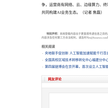
争，运营商有网络、云、边缘算力、终
共同构建AI业务生态。（记者 焦磊）
特别声明：
本网登载内容出于更直观传递信息之目的
内容涉及任何第三方合法权利，请及时与ts@hxnews.
相关阅读
央地联手促创新 人工智能加速赋能千行百
全国高校区域技术转移转化中心福建分中心
第四届链博会在京开幕，首次设立人工智
网友评论