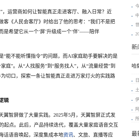
家”，运营商如何让智能真正走进客厅、融入日常？近
做客《人民会客厅》时给出了他的思考：“我们不是把
是希望它从一个‘屏’升级成一个‘伴’——陪伴
新
“能不能听懂指令”的问题，而AI家庭助手要解决的是
庭”。从“人找服务”到“服务找人”，从“流量经营”到
哈
庭助手为切口，探索一条让智能真正走进万家灯火的实践路
逻辑
翼智屏做了大量实践。2025年5月，天翼智屏正式发
活的起点。此后，产品持续迭代，覆盖大量家庭语音交互
最
海话语音唤起，深度集成本地
资讯
、文旅、直播等应