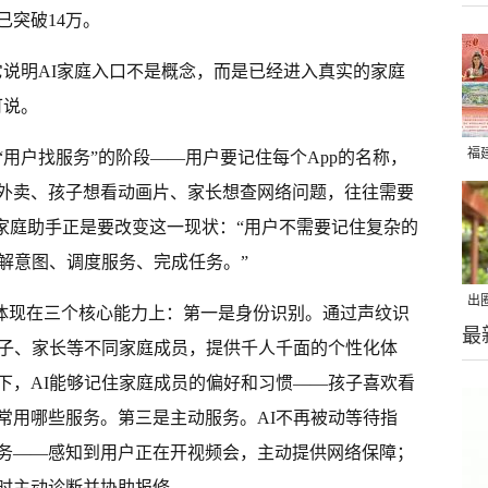
突破14万。
它说明AI家庭入口不是概念，而是已经进入真实的家庭
可说。
福
用户找服务”的阶段——用户要记住每个App的名称，
外卖、孩子想看动画片、家长想查网络问题，往往需要
I家庭助手正是要改变这一现状：“用户不需要记住复杂的
解意图、调度服务、完成任务。”
出
，体现在三个核心能力上：第一是身份识别。通过声纹识
最
在
孩子、家长等不同家庭成员，提供千人千面的个性化体
下，AI能够记住家庭成员的偏好和习惯——孩子喜欢看
常用哪些服务。第三是主动服务。AI不再被动等待指
务——感知到用户正在开视频会，主动提供网络保障；
时主动诊断并协助报修。