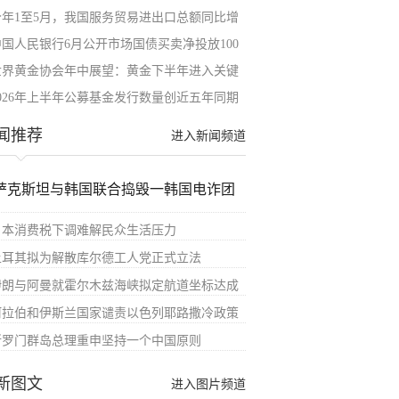
今年1至5月，我国服务贸易进出口总额同比增
中国人民银行6月公开市场国债买卖净投放100
世界黄金协会年中展望：黄金下半年进入关键
2026年上半年公募基金发行数量创近五年同期
闻推荐
进入新闻频道
萨克斯坦与韩国联合捣毁一韩国电诈团
日本消费税下调难解民众生活压力
土耳其拟为解散库尔德工人党正式立法
伊朗与阿曼就霍尔木兹海峡拟定航道坐标达成
阿拉伯和伊斯兰国家谴责以色列耶路撒冷政策
所罗门群岛总理重申坚持一个中国原则
新图文
进入图片频道