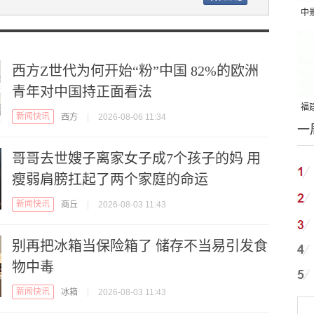
中
吨
西方Z世代为何开始“粉”中国 82%的欧洲
青年对中国持正面看法
福建
新闻快讯
西方
|
2026-08-06 11:34
一
国
哥哥去世嫂子离家女子成7个孩子的妈 用
瘦弱肩膀扛起了两个家庭的命运
新闻快讯
商丘
|
2026-08-03 11:43
别再把冰箱当保险箱了 储存不当易引发食
物中毒
新闻快讯
冰箱
|
2026-08-03 11:43