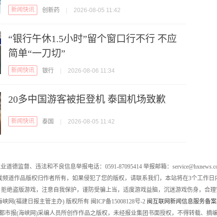
新闻快讯
创新药
|
2026-08-05 11:42
“银行午休1.5小时”留个窗口行不行 不应
简单“一刀切”
新闻快讯
银行
|
2026-08-06 11:34
20多中国游客被拒登机 泰国机场致歉
新闻快讯
泰国
|
2026-08-05 11:42
业道德监督、违法和不良信息举报电话：0591-87095414 举报邮箱：service@hxnews.c
戏频道作品版权归作者所有，如果侵犯了您的版权，请联系我们，本站将在3个工作日
，拒绝盗版游戏，注意自我保护，谨防受骗上当，适度游戏益脑，沉迷游戏伤身，合理
016 海峡网(福建日报主管主办) 版权所有 闽ICP备15008128号-2
闽互联网新闻信息服务备案编号
都市报(海峡网)采编人员所创作作品之版权，未经报业集团书面授权，不得转载、摘