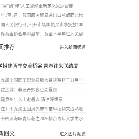
从“屏”到“伴”人工智能重新定义家庭智能
今年1至5月，我国服务贸易进出口总额同比增
中国人民银行6月公开市场国债买卖净投放100
世界黄金协会年中展望：黄金下半年进入关键
闻推荐
进入新闻频道
学搭建两岸交流桥梁 青春往来联结厦
第九届全国职工职业技能大赛决赛将于11月举
福建连城：非遗奇妙夜点亮夏夜
福建泉州：入山避暑去 清凉好惬意
晋江九十九溪田园风光带千亩早稻迎来成熟收
第十四届海峡青年荟之2026榕台青年大学生水
新图文
进入图片频道