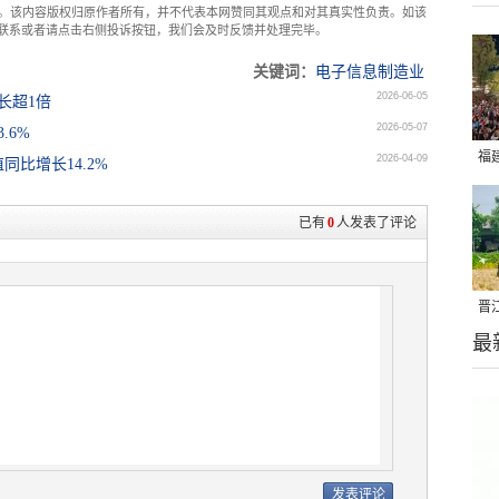
。该内容版权归原作者所有，并不代表本网赞同其观点和对其真实性负责。如该
com联系或者请点击右侧投诉按钮，我们会及时反馈并处理完毕。
关键词：
电子信息制造业
2026-06-05
长超1倍
2026-05-07
.6%
福
2026-04-09
比增长14.2%
亮
已有
0
人发表了评论
晋
最
千