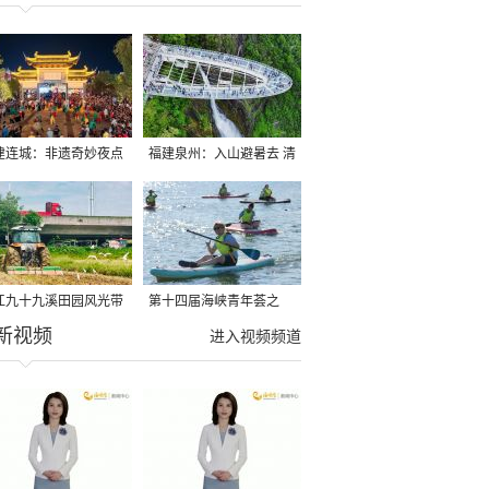
建连城：非遗奇妙夜点
福建泉州：入山避暑去 清
夏夜
凉好惬意
江九十九溪田园风光带
第十四届海峡青年荟之
新视频
亩早稻迎来成熟收割季
2026榕台青年大学生水上
进入视频频道
运动交流营