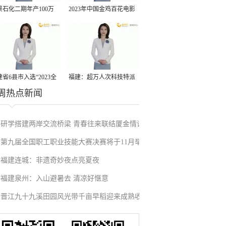
景石化二期年产100万
2023年中国金鸡百花电影
丙烷脱氢项目建成中交
节有福电影巡展31日启动
省6县市入选“2023全
福建：超万人次科技特派
周热点新闻
县域发展潜力百强县”
员一线开展服务
研学搭建两岸交流桥梁 青春往来联结厦金情谊
第九届全国职工职业技能大赛决赛将于11月举
福建连城：非遗奇妙夜点亮夏夜
行
福建泉州：入山避暑去 清凉好惬意
晋江九十九溪田园风光带千亩早稻迎来成熟收
割季