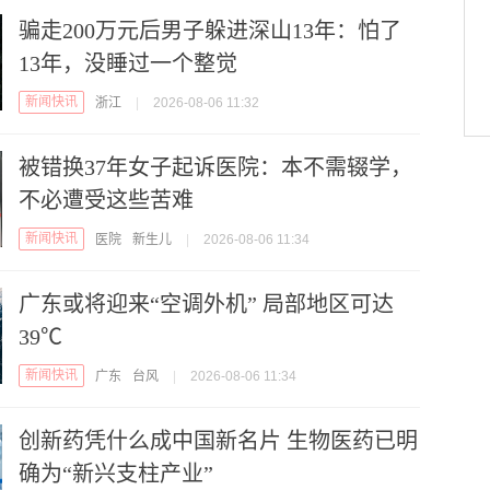
骗走200万元后男子躲进深山13年：怕了
13年，没睡过一个整觉
新闻快讯
浙江
|
2026-08-06 11:32
被错换37年女子起诉医院：本不需辍学，
不必遭受这些苦难
新闻快讯
医院
新生儿
|
2026-08-06 11:34
广东或将迎来“空调外机” 局部地区可达
39℃
新闻快讯
广东
台风
|
2026-08-06 11:34
创新药凭什么成中国新名片 生物医药已明
确为“新兴支柱产业”