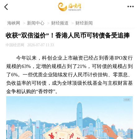


海峡网
>
新闻中心
>
财经频道
>
财经新闻
收获“双倍溢价”！香港人民币可转债备受追捧
中国经济网
2026-07-07 11:33
今年以来，科创企业上市融资已经占到香港IPO发行
规模的63%，定增的规模占到了21%，可转债的规模占到
了6%。一些优质企业陆续发行人民币计价挂钩、零票息、
负收益率的可转债，成为全球顶级长线基金与主权财富基
金争相认购的“香饽饽”。