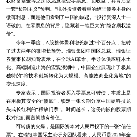
权财富基金等之所以愿意接受零票息、负收益，其背后是
一套“长期主义”预判。“境外投资者看重的绝非债券本身的
微薄利息，而是他们看到了中国的崛起。”投行资深人士一
语破的。在零票息的背后，隐藏着一笔巨大的“隐含期权溢
价”。
今年一季度，A股整体盈利增长超过7个百分点，扭转
了过去两年的微增长颓势。瑞银集团中国区总裁、瑞银证
券董事长胡知鸷表示，在全球AI革命、半导体供应链本土
化、高端制造出海的宏观浪潮中，中国企业展现出了极其
独特的“将技术创新转化为大规模、高能效商业化落地”的
变现速度。
专家表示，国际投资者买入零票息可转债，本质上是
在用极其安全的“债底”，锁定一张长期分享中国硬科技龙
头成长红利的“稀缺门票”。时间越长，这份内嵌的股票期
权对他们而言就越有价值。
可转债的火爆，是国际资本对人民币投下的一张“信任
票”。在瑞银等国际主流研究团队看来，人民币是2026年全