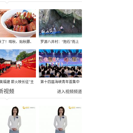
秋了！啃秋、贴秋膘、
罗源八井村：“抱石”而上
秋，福建人这样过才够
→
寻美福建 薪火映长征”主
第十四届海峡青年荟集中
新视频
活动在龙岩长汀启动
阶段活动在福州举行
进入视频频道