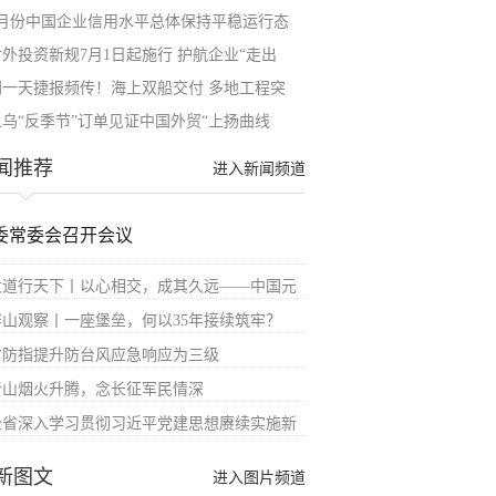
5月份中国企业信用水平总体保持平稳运行态
对外投资新规7月1日起施行 护航企业“走出
同一天捷报频传！海上双船交付 多地工程突
义乌“反季节”订单见证中国外贸“上扬曲线
闻推荐
进入新闻频道
委常委会召开会议
大道行天下丨以心相交，成其久远——中国元
屏山观察丨一座堡垒，何以35年接续筑牢？
省防指提升防台风应急响应为三级
青山烟火升腾，念长征军民情深
全省深入学习贯彻习近平党建思想赓续实施新
新图文
进入图片频道