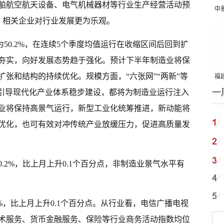
舶航空航天设备、电气机械器材等行业生产经营活动预
中
间，相关企业对行业发展更为乐观。
吨
为50.2%，在连续5个季度均值运行在收缩区间后回到扩
夯实，向好发展态势趋于强化。预计下半年制造业将保
张和结构的持续优化。规模方面，“六张网”“两新”等
福建
一
国
要引导现代化产业体系稳步建设，都将为制造业运行注入
业将保持高景气运行，新型工业化统筹推进，新动能将
优化，也可有效对冲传统产业放缓压力，促进高质量发
.2%，比上月上升0.1个百分点，非制造业景气水平有
4%，比上月上升0.1个百分点。从行业看，电信广播电视
术服务、货币金融服务、保险等行业商务活动指数均位