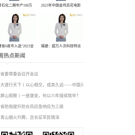
景石化二期年产100万
2023年中国金鸡百花电影
丙烷脱氢项目建成中交
节有福电影巡展31日启动
省6县市入选“2023全
福建：超万人次科技特派
周热点新闻
县域发展潜力百强县”
员一线开展服务
省委常委会召开会议
大道行天下丨以心相交，成其久远——中国元
屏山观察丨一座堡垒，何以35年接续筑牢？
首外交的世界情怀与大国气派
省防指提升防台风应急响应为三级
青山烟火升腾，念长征军民情深