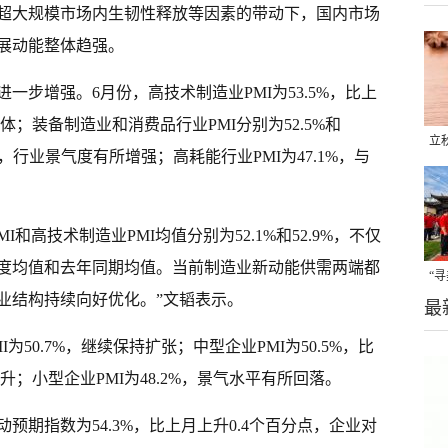
超大规模市场内生韧性释放等因素的带动下，国内市场
展动能整体趋强。
一步增强。6月份，高技术制造业PMI为53.5%，比上
体；装备制造业和消费品行业PMI分别为52.5%和
立
分点，行业景气度有所增强；高耗能行业PMI为47.1%，与
晒
味
和高技术制造业PMI均值分别为52.1%和52.9%，不仅
度均值和去年同期均值。当前制造业新动能供需两端都
“
业结构持续向好优化。”文韬表示。
最
题
50.7%，继续保持扩张；中型企业PMI为50.5%，比
升；小型企业PMI为48.2%，景气水平有所回落。
预期指数为54.3%，比上月上升0.4个百分点，企业对