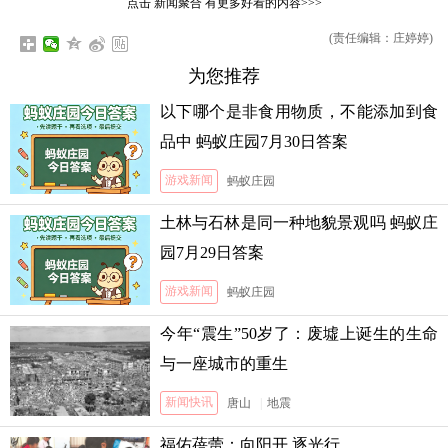
点击
新闻聚合
有更多好看的内容>>>
(责任编辑：庄婷婷)
为您推荐
以下哪个是非食用物质，不能添加到食
品中 蚂蚁庄园7月30日答案
游戏新闻
蚂蚁庄园
土林与石林是同一种地貌景观吗 蚂蚁庄
园7月29日答案
游戏新闻
蚂蚁庄园
今年“震生”50岁了：废墟上诞生的生命
与一座城市的重生
新闻快讯
唐山
|
地震
福佑蓓蕾：向阳开 逐光行