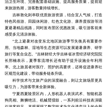
治卫生环境、完善配套基础设施、提高服务质量，提前迎
来旅游热潮，游客数量持续增长。
吉林敦化则串联优质旅游资源，结合宜人气候，打造
特色民俗游、田园休闲游、红色文化游、康养度假游等消
夏避暑精品线路，同时发布景区优惠政策，吸引游客前来
感受多元清凉体验。
“北上避暑对改变东北地区旅游季节失衡具有重要作
用。当地森林、湿地等生态资源可以发展避暑康养、研学
旅行等复合业态。”吉林财经大学吉林省冰雪经济研究院院
长邢楠表示，夏季客流增长还有助于提升设施全年利用
率。北上旅居者对医疗、照护的高要求，还将促进康养社
区规范化建设，带动服务链条升级。
科学技术与文旅产业的深度融合，则让文旅场景更具
吸引力，为游客带来全新体验。
宁夏西夏陵景区内，人形机器人表演武术、智能机器
狗亮相、舞狮绝活、机械臂擂鼓，一系列前沿科技表演吸
引游客驻足，直观展现了数字技术为文化遗产注入的全新