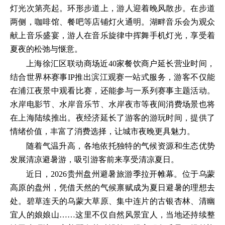
灯光次第亮起。环形步道上，游人迎着晚风散步。在步道
两侧，咖啡馆、餐吧等店铺灯火通明。湖畔音乐会为观众
献上音乐盛宴，游人在音乐旋律中挥舞手机灯光，享受着
夏夜的松弛与惬意。
上海徐汇区联动商场近40家餐饮商户延长营业时间，
结合世界杯赛事IP推出滨江观赛一站式服务，游客不仅能
在浦江夜景中观看比赛，还能参与一系列赛事主题活动。
水岸电影节、水岸音乐节、水岸夜市等夜间消费场景也将
在上海陆续推出。夜经济延长了游客的游玩时间，提供了
情绪价值，丰富了消费选择，让城市夜晚更具魅力。
随着气温升高，各地依托独特的气候资源和生态优势
发展清凉避暑游，吸引游客前来享受清凉夏日。
近日，2026贵州盘州避暑旅游季拉开帷幕。位于乌蒙
高原的盘州，凭借天然的气候禀赋成为夏日避暑的理想去
处。碧草连天的乌蒙大草原、集中连片的古银杏林、清幽
宜人的娘娘山……这里不仅自然风景宜人，当地还持续整