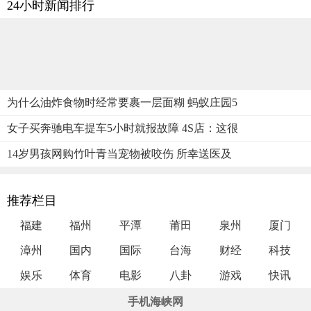
24小时新闻排行
为什么油炸食物时经常要裹一层面糊 蚂蚁庄园5
女子买奔驰电车提车5小时就报故障 4S店：这很
14岁男孩网购竹叶青当宠物被咬伤 所幸送医及
推荐栏目
福建
福州
平潭
莆田
泉州
厦门
漳州
国内
国际
台海
财经
科技
娱乐
体育
电影
八卦
游戏
快讯
手机海峡网