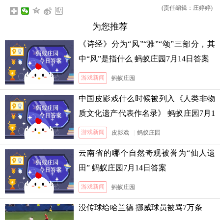
(责任编辑：庄婷婷)
为您推荐
《诗经》分为“风”“雅”“颂”三部分，其
中“风”是指什么 蚂蚁庄园7月14日答案
游戏新闻
蚂蚁庄园
中国皮影戏什么时候被列入《人类非物
质文化遗产代表作名录》 蚂蚁庄园7月1
3日答案
游戏新闻
皮影戏
|
蚂蚁庄园
云南省的哪个自然奇观被誉为“仙人遗
田” 蚂蚁庄园7月14日答案
游戏新闻
蚂蚁庄园
没传球给哈兰德 挪威球员被骂7万条