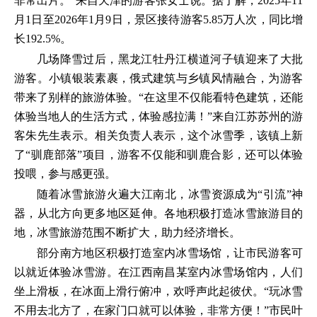
非常出片。”来自天津的游客张女士说。据了解，2025年11
月1日至2026年1月9日，景区接待游客5.85万人次，同比增
长192.5%。
几场降雪过后，黑龙江牡丹江横道河子镇迎来了大批
游客。小镇银装素裹，俄式建筑与乡镇风情融合，为游客
带来了别样的旅游体验。“在这里不仅能看特色建筑，还能
体验当地人的生活方式，体验感拉满！”来自江苏苏州的游
客朱先生表示。相关负责人表示，这个冰雪季，该镇上新
了“驯鹿部落”项目，游客不仅能和驯鹿合影，还可以体验
投喂，参与感更强。
随着冰雪旅游火遍大江南北，冰雪资源成为“引流”神
器，从北方向更多地区延伸。各地积极打造冰雪旅游目的
地，冰雪旅游范围不断扩大，助力经济增长。
部分南方地区积极打造室内冰雪场馆，让市民游客可
以就近体验冰雪游。在江西南昌某室内冰雪场馆内，人们
坐上滑板，在冰面上滑行俯冲，欢呼声此起彼伏。“玩冰雪
不用去北方了，在家门口就可以体验，非常方便！”市民叶