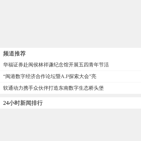
频道推荐
华福证券赴闽侯林祥谦纪念馆开展五四青年节活
“闽港数字经济合作论坛暨A.I³探索大会”亮
软通动力携手众伙伴打造东南数字生态桥头堡
24小时新闻排行