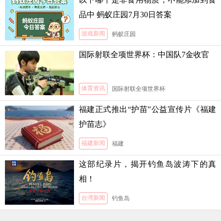
品中 蚂蚁庄园7月30日答案
游戏新闻
蚂蚁庄园
国际射联全项世界杯：中国队7金收官
体育资讯
国际射联全项世界杯
福建正式推出“护苗”公益宣传片《福建
护苗志》
福建新闻
福建
这部纪录片，揭开钓鱼岛波涛下的真
相！
台湾新闻
钓鱼岛