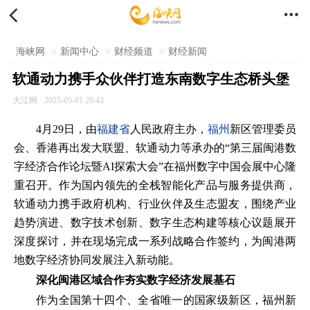


海峡网
>
新闻中心
>
财经频道
>
财经新闻
软通动力携手众伙伴打造东南数字生态桥头堡
大江网
2025-05-01 20:42
4月29日，由
福建省
人民政府主办，
福州
新区管理委员
会、香港再出发大联盟、软通动力等承办的“第三届闽港数
字经济合作论坛暨AI探索大会”在福州数字中国会展中心隆
重召开。作为国内领先的全栈智能化产品与服务提供商，
软通动力携手政府机构、行业伙伴及生态盟友，围绕产业
趋势演进、数字技术创新、数字生态构建等核心议题展开
深度探讨，并在现场完成一系列战略合作签约，为闽港两
地数字经济协同发展注入新动能。
深化闽港区域合作夯实数字经济发展基石
作为全国第十四个、全省唯一的国家级新区，福州新