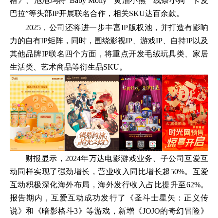
格》、泡泡玛特“Baby Molly”“黄油小熊”“线条小狗”“卡皮
巴拉”等头部IP开展联名合作，相关SKU达百余款。
2025，公司还将进一步丰富IP版权池，并打造有影响
力的自有IP矩阵，同时，围绕影视IP、游戏IP、自持IP以及
其他品牌IP联名四个方面，将重点开发毛绒玩具类、家居
生活类、艺术商品等衍生品SKU。
财报显示，2024年万达电影游戏业务、子公司互爱互
动同样实现了强劲增长，营业收入同比增长超50%。互爱
互动积极深化海外布局，海外发行收入占比提升至62%。
报告期内，互爱互动成功发行了《圣斗士星矢：正义传
说》和《暗影格斗3》等游戏，新增《JOJO的奇幻冒险》