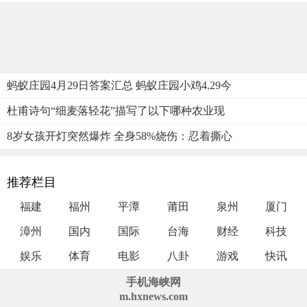
蚂蚁庄园4月29日答案汇总 蚂蚁庄园小鸡4.29今
杜甫诗句“细麦落轻花”描写了以下哪种农业现
8岁女孩开灯突然爆炸 全身58%烧伤：忍着撕心
推荐栏目
福建
福州
平潭
莆田
泉州
厦门
漳州
国内
国际
台海
财经
科技
娱乐
体育
电影
八卦
游戏
快讯
手机海峡网
m.hxnews.com