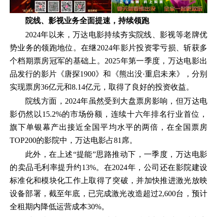
院线、影视业务全面提速，持续领跑
2024年以来，万达电影持续夯实院线、影视等老牌优
势业务的领跑地位。在继2024年影片投资零亏损、斩获多
个档期票房冠军的基础上。2025年第一季度，万达电影出
品发行的影片《唐探1900》和《熊出没·重启未来》，分别
实现票房36亿元和8.14亿元，取得了良好的投资收益。
院线方面，2024年虽然受到大盘票房影响，但万达电
影仍然以15.2%的市场份额，连续十六年排名行业首位，
旗下单银幕产出接近全国平均水平的两倍，在全国票房
TOP200的影院中，万达电影占81席。
此外，在上述“提能”思路推动下，一季度，万达电影
的卖品毛利率提升约13%。在2024年，公司还在影院建设
标准化和模块化工作上取得了突破，并加快推进激光放映
设备部署，截至年底，已完成激光改造超过2,600台，预计
全租期内降低运营成本30%。