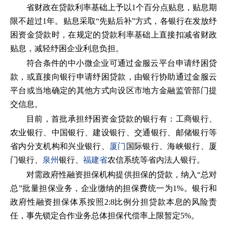
省财政在贷款利率基础上予以1个百分点贴息，贴息期
限不超过1年。贴息采取“先贴后补”方式，各银行在发放纾
困资金贷款时，在规定的贷款利率基础上直接扣减省财政
贴息，减轻纾困企业利息负担。
符合条件的中小微企业可通过金服云平台申请纾困贷
款，或直接向银行申请纾困贷款，由银行协助通过金服云
平台或当地确定的其他方式向设区市地方金融监管部门提
交信息。
目前，首批承担纾困资金贷款的银行有：工商银行、
农业银行、中国银行、建设银行、交通银行、邮储银行等
省内分支机构和兴业银行、
厦门
国际银行、海峡银行、厦
门银行、
泉州
银行、
福建省
农信系统等省内法人银行。
对需政府性融资担保机构提供担保的贷款，纳入“总对
总”批量担保业务，企业缴纳的担保费统一为1%。银行和
政府性融资担保体系按照2:8比例分担贷款本息的风险责
任，事先锁定合作业务总体担保代偿率上限暂定5%。