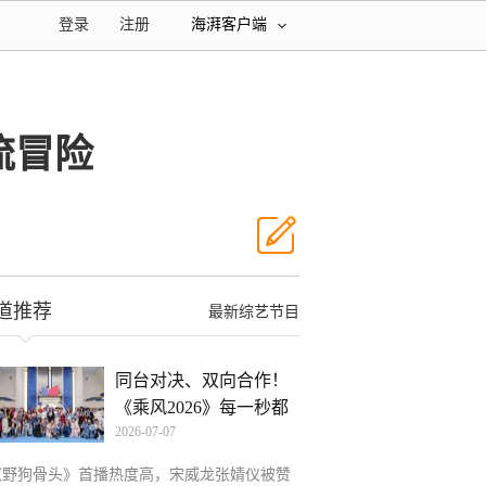
登录
注册
海湃客户端
流冒险
道推荐
最新综艺节目
同台对决、双向合作！
《乘风2026》每一秒都
2026-07-07
是
《野狗骨头》首播热度高，宋威龙张婧仪被赞