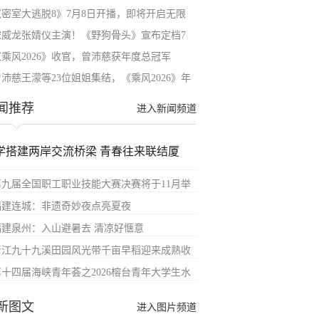
《密室大逃脱8》7月8日开播，即将开启无限
宋威龙张婧仪主演！《野狗骨头》宣布定档7
《乘风2026》收官，曾沛慈获年度总冠军
曾沛慈王濛等23位姐姐集结，《乘风2026》年
闻推荐
进入新闻频道
学搭建两岸交流桥梁 青春往来联结厦
第九届全国职工职业技能大赛决赛将于11月举
福建连城：非遗奇妙夜点亮夏夜
福建泉州：入山避暑去 清凉好惬意
晋江九十九溪田园风光带千亩早稻迎来成熟收
第十四届海峡青年荟之2026榕台青年大学生水
新图文
进入图片频道