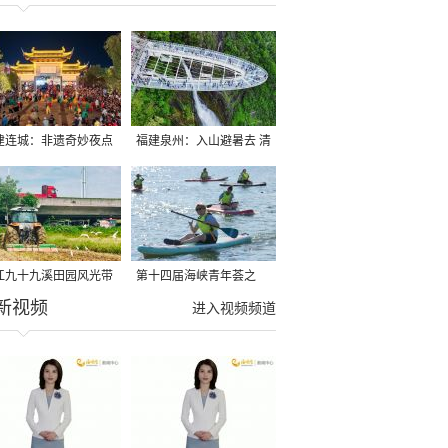
建连城：非遗奇妙夜点
福建泉州：入山避暑去 清
夏夜
凉好惬意
江九十九溪田园风光带
第十四届海峡青年荟之
新视频
亩早稻迎来成熟收割季
2026榕台青年大学生水上
进入视频频道
运动交流营