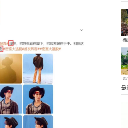
福
亮
晋
最
千