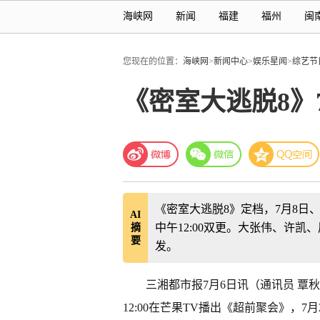
海峡网
新闻
福建
福州
闽
您现在的位置：
海峡网
>
新闻中心
>
娱乐星闻
>
综艺节
《密室大逃脱8》
《密室大逃脱8》定档，7月8日、1
AI
中午12:00双更。大张伟、许
摘
要
发。
三湘都市报7月6日讯（通讯员 覃秋
12:00在芒果TV播出《超前聚会》，7