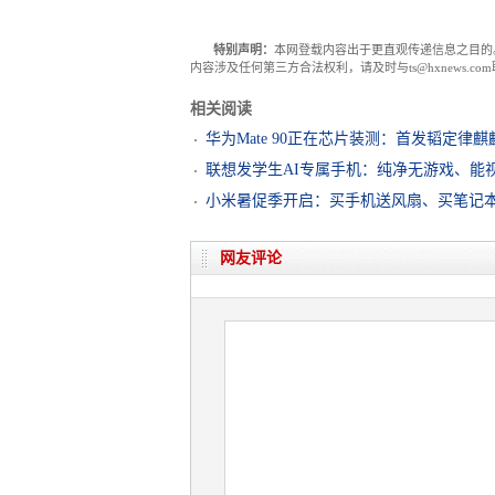
特别声明：
本网登载内容出于更直观传递信息之目的
内容涉及任何第三方合法权利，请及时与ts@hxnews.
相关阅读
华为Mate 90正在芯片装测：首发韬定律麒麟
联想发学生AI专属手机：纯净无游戏、能
小米暑促季开启：买手机送风扇、买笔记
网友评论