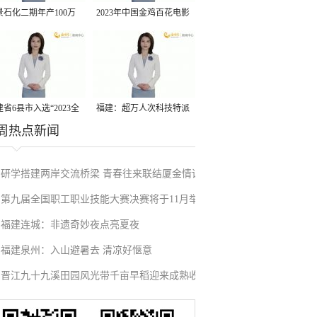
景石化二期年产100万
2023年中国金鸡百花电影
丙烷脱氢项目建成中交
节有福电影巡展31日启动
省6县市入选“2023全
福建：超万人次科技特派
周热点新闻
县域发展潜力百强县”
员一线开展服务
研学搭建两岸交流桥梁 青春往来联结厦金情谊
第九届全国职工职业技能大赛决赛将于11月举
福建连城：非遗奇妙夜点亮夏夜
行
福建泉州：入山避暑去 清凉好惬意
晋江九十九溪田园风光带千亩早稻迎来成熟收
割季