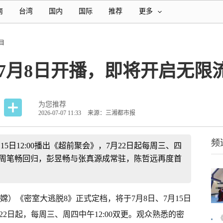
南
台湾
国内
国际
推荐
更多
目
7月8日开播，即将开启无限
为您推荐
2026-07-07 11:33
来源：三湘都市报
频
5日12:00播出《超前聚会》，7月22日起每周三、四
凯、周笔畅回归，彭昱畅与张真源成常驻，陈哲远再度首
嫦）《密室大逃脱8》正式定档，将于7月8日、7月15日
月22日起，每周三、周四中午12:00双更。观众熟悉的密