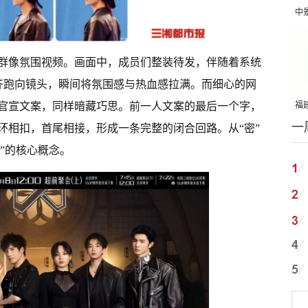
中
吨
群像氛围视频。画面中，成员们整装待发，伴随着系统
齐齐跑向镜头，瞬间将氛围感与热血感拉满。而细心的网
官宣文案，同样暗藏巧思。前一人文案的最后一个字，
福建
一
国
环相扣，首尾相接，形成一条完整的闭合回路。从“密”
∞”的核心概念。