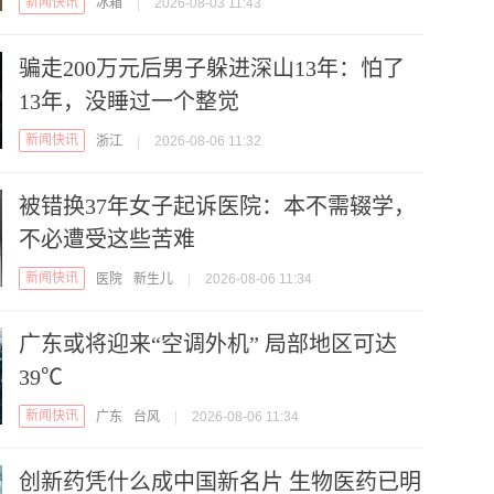
新闻快讯
冰箱
|
2026-08-03 11:43
骗走200万元后男子躲进深山13年：怕了
13年，没睡过一个整觉
新闻快讯
浙江
|
2026-08-06 11:32
被错换37年女子起诉医院：本不需辍学，
不必遭受这些苦难
新闻快讯
医院
新生儿
|
2026-08-06 11:34
广东或将迎来“空调外机” 局部地区可达
39℃
新闻快讯
广东
台风
|
2026-08-06 11:34
创新药凭什么成中国新名片 生物医药已明