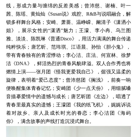
线，形成力量与缠绵的反差美感；曾沛慈、谢楠、叶一
茜、陈瑶、黄灿灿《Susan说》戏腔、R&B与说唱融合，解
锁多样舞台风格；安崎、萧蔷、温峥嵘、阚清子《潇洒小
姐》，展示女性的“潇洒”魅力；王濛、李小冉、乌兰图
雅、淡淡、陈凯琳《普通Disco》，用活力满满的舞台传递
纯粹快乐；唐艺昕、范玮琪、江语晨、孙怡《胆小鬼》，
带有青春独有的青涩悸动；李心洁、庄法、何宣林、徐梦
洁《DNA》，鲜活热烈的青春风貌肆溢。双人合作秀也将
燃情上演——张月团《怪我更爱我自己》，倔强又温柔的
旋律，表明着“爱己态度”；曾沛慈团《搁浅》，前奏一响
便唤醒集体青春记忆；安崎团《少一点天份》，用细腻嗓
音描摹爱情中的遗憾与成长；唐艺昕团《左边》，唱透了
青春里最真实的遗憾；王濛团《我的纸飞机》，娓娓诉说
着对故乡、亲人及成长时光的眷恋；李心洁团《海屿
你》，满含故事的声线打造沉浸式舞台。