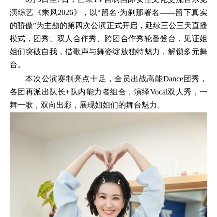
演综艺《乘风2026》，以“留名·为刹那署名——留下真实
的骄傲”为主题的第四次公演正式开启，延续三公三天直播
模式，团秀、双人合作秀、跨团合作秀轮番登台，见证姐
姐们突破自我，借歌声与舞姿绽放独特魅力，解锁多元舞
台。
本次公演赛制亮点十足，全员出战高能Dance团秀，
各团再派出队长+队内能力者组合，演绎Vocal双人秀，一
舞一歌，双向出彩，展现姐姐们的舞台魅力。