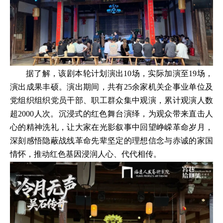
据了解，该剧本轮计划演出10场，实际加演至19场，
演出成果丰硕。演出期间，共有25余家机关企事业单位及
党组织组织党员干部、职工群众集中观演，累计观演人数
超2000人次。沉浸式的红色舞台演绎，为观众带来直击人
心的精神洗礼，让大家在光影叙事中回望峥嵘革命岁月，
深刻感悟隐蔽战线革命先辈坚定的理想信念与赤诚的家国
情怀，推动红色基因浸润人心、代代相传。