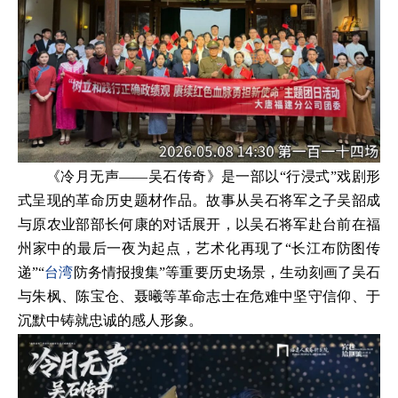
《冷月无声——吴石传奇》是一部以“行浸式”戏剧形
式呈现的革命历史题材作品。故事从吴石将军之子吴韶成
与原农业部部长何康的对话展开，以吴石将军赴台前在福
州家中的最后一夜为起点，艺术化再现了“长江布防图传
递”“
台湾
防务情报搜集”等重要历史场景，生动刻画了吴石
与朱枫、陈宝仓、聂曦等革命志士在危难中坚守信仰、于
沉默中铸就忠诚的感人形象。