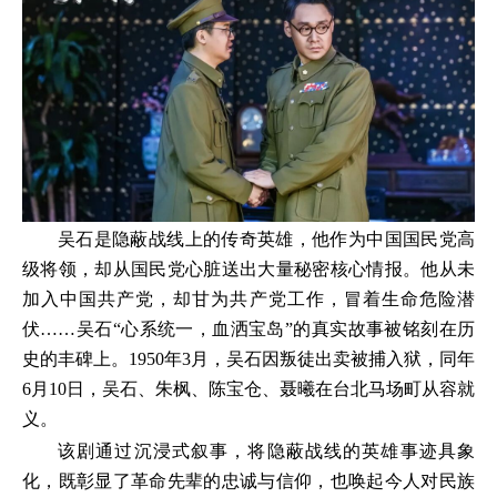
吴石是隐蔽战线上的传奇英雄，他作为中国国民党高
级将领，却从国民党心脏送出大量秘密核心情报。他从未
加入中国共产党，却甘为共产党工作，冒着生命危险潜
伏……吴石“心系统一，血洒宝岛”的真实故事被铭刻在历
史的丰碑上。1950年3月，吴石因叛徒出卖被捕入狱，同年
6月10日，吴石、朱枫、陈宝仓、聂曦在台北马场町从容就
义。
该剧通过沉浸式叙事，将隐蔽战线的英雄事迹具象
化，既彰显了革命先辈的忠诚与信仰，也唤起今人对民族