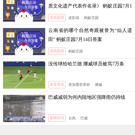
质文化遗产代表作名录》 蚂蚁庄园7月1
3日答案
游戏新闻
皮影戏
|
蚂蚁庄园
云南省的哪个自然奇观被誉为“仙人遗
田” 蚂蚁庄园7月14日答案
游戏新闻
蚂蚁庄园
没传球给哈兰德 挪威球员被骂7万条
体育资讯
美加墨世界杯
|
挪威
巴威减弱为何内陆地区强降雨仍持续
新闻快讯
台风
|
巴威