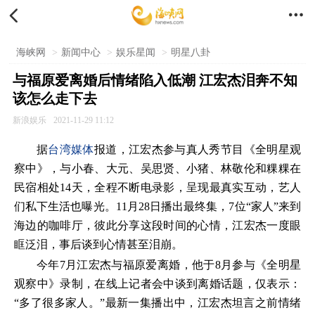


海峡网
>
新闻中心
>
娱乐星闻
>
明星八卦
与福原爱离婚后情绪陷入低潮 江宏杰泪奔不知
该怎么走下去
新浪娱乐
2021-11-29 11:12
据
台湾媒体
报道，江宏杰参与真人秀节目《全明星观
察中》，与小春、大元、吴思贤、小猪、林敬伦和粿粿在
民宿相处14天，全程不断电录影，呈现最真实互动，艺人
们私下生活也曝光。11月28日播出最终集，7位“家人”来到
海边的咖啡厅，彼此分享这段时间的心情，江宏杰一度眼
眶泛泪，事后谈到心情甚至泪崩。
今年7月江宏杰与福原爱离婚，他于8月参与《全明星
观察中》录制，在线上记者会中谈到离婚话题，仅表示：
“多了很多家人。”最新一集播出中，江宏杰坦言之前情绪