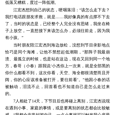
低落又糟糕，度过一阵低潮。
江宏杰想到自己的状态，哽咽落泪：“该怎么走下去？
我打电话跟朋友求救，就是……我好像真的有点撑不下去
了，当时的状态是，已经整个人完全没有思绪，我坐在椅
子上放空，一直想接下来该怎么办，必须往前走，因为我
有小孩。”
当时朋友陪江宏杰到海边放松，没想到节目录影地点
恰巧是同个海滩，让他不禁想起低潮期，“那阵子我最崩
溃、最孤立的时候，也是站在这边，现在又回到同一个地
方，春哥（小春）跟我说‘小杰你上一次来，就是全部黑的
你什么都看不到，这次你看，天空、海全都很清楚而且开
阔，你的心应该准备被打开，要往前看’。”他因小春的话
被触动，泪流不止，回首看也不知道自己是怎么走过来
的。
7人相处了14天，下节目后也将碰上离别，江宏杰说现
在遇到小事、家庭的事情，或是要离别的状态都会比较敏
感，“我都会非常封闭自己，一点小事就可以触发我心底最