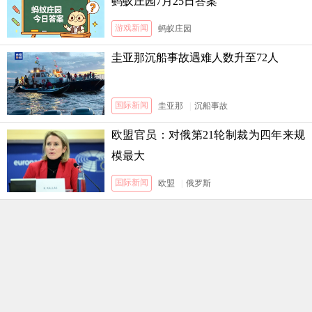
蚂蚁庄园7月25日答案
游戏新闻
蚂蚁庄园
圭亚那沉船事故遇难人数升至72人
国际新闻
圭亚那
|
沉船事故
欧盟官员：对俄第21轮制裁为四年来规
模最大
国际新闻
欧盟
|
俄罗斯