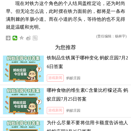
现在对铁力这个角色的个人结局盖棺定论，还为时尚
早。但无论怎么说，此时摆在铁力面前的，都将是一条布
满荆棘的羊肠小道。而在小道的尽头，等待他的也不见得
就是温暖和光明。
(责任编辑：杨林宇)
为您推荐
铁制品生锈属于哪种变化 蚂蚁庄园7月2
6日答案
游戏新闻
蚂蚁庄园
哪种食物的维生素C含量比柠檬还高 蚂
蚁庄园7月25日答案
游戏新闻
蚂蚁庄园
为什么尽量不要将信用卡额度告诉他人