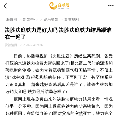


海峡网
>
新闻中心
>
娱乐星闻
>
看电视剧
决胜法庭铁力是好人吗 决胜法庭铁力结局跟谁
在一起了
爱福清网
2020-02-24 09:36
日前，热播电视剧《决胜法庭》历经生离死别、备受
打压的水逆铁力梳着大背头回来了!相比富二代时的潇洒和
落魄时的沧桑，铁力带着沉稳和霸气归国搞事情，不仅上
演“戏中戏”取得蓝和培的信任，正面刚丁宏，甚至联系马
刀追查真相，越来越好奇幕后真凶是谁了，请铁力继续加
速钓大鱼吧!铁力最后结局怎样了?
据网上现在剧透出来的决胜法庭铁力结局来看，情况
似乎十分不秒。因为网上透露称铁力的父亲铁荣光，因为
各种原因，在监狱自杀了!面对父亲的突然死亡，铁力完全