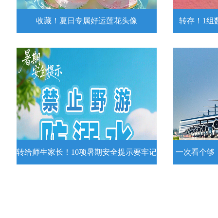
收藏！夏日专属好运莲花头像
转存！1组
收藏！夏日专属好运莲花头像
转存！1组
夏日专属好运莲花头像！
7月15日，
况发布。一
详情
转给师生家长！10项暑期安全提示要牢记
一次看个够
转给师生家长！10项暑期安全提示要
一次看个够
牢记