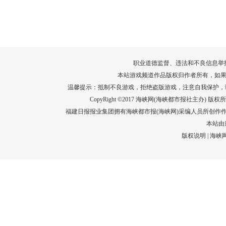
转给师生家长！10项暑期安全提示要牢
运－20即
记！
高清大图带
场面！
详情
职业道德监督、违法和不良信息举报电话：05
本站游戏频道作品版权归作者所有，如果
温馨提示：抵制不良游戏，拒绝盗版游戏，注意自我保护，
CopyRight ©2017 海峡网(海峡都市报社主办) 版权所有
福建日报报业集团拥有海峡都市报(海峡网)采编人员所创作
本站由
版权说明
|
海峡