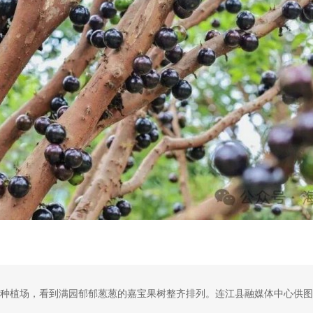
种植场，看到满园郁郁葱葱的嘉宝果树整齐排列。连江县融媒体中心供图