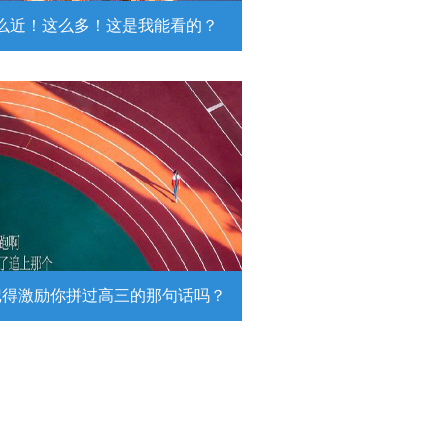
么近！这么多！这是我能看的？
近！这么多！这是我能看的？
日，陆军第74集团军某旅挺进西北戈
靶场，开展跨昼夜实弹射击综合演
。
详情
记得激励你拼过高三的那句话吗？
得激励你拼过高三的那句话吗？
26高考倒计时，传递这组壁纸，一起
290万高考生加油！