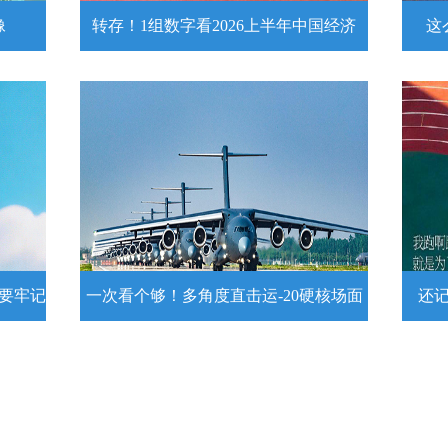
像
转存！1组数字看2026上半年中国经济
这
头像
转存！1组数字看2026上半年中国经
这么
济
近
壁
7月15日，2026年上半年国民经济运行情
练
况发布。一组数字带你了解！
详情
示要牢记
一次看个够！多角度直击运-20硬核场面
还
提示要
一次看个够！多角度直击运-20硬核
还记
场面
20
为1
要牢
运－20即将迎来列装空军十周年，一组