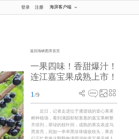
海湃客户端
登录
注册
返回海峡图库首页
一果四味！香甜爆汁！
连江嘉宝果成熟上市！
1
/9
近日，记者走进位于潘渡镇的壹心果果
树种植场，看到满园郁郁葱葱的嘉宝果树整
齐排列，翠绿的枝叶间，成熟的果实表皮乌
黑发亮，宛如一串串黑珍珠镶嵌枝头，果农
们正忙着将这颗颗饱满圆润的嘉宝果采摘入