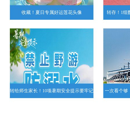
收藏！夏日专属好运莲花头像
转存！1组
收藏！夏日专属好运莲花头像
转存！1组
夏日专属好运莲花头像！
7月15日，
况发布。一
详情
转给师生家长！10项暑期安全提示要牢记
一次看个够
转给师生家长！10项暑期安全提示要
一次看个够
牢记