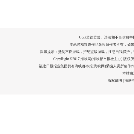
转给师生家长！10项暑期安全提示要牢
运－20即
记！
高清大图带
场面！
详情
职业道德监督、违法和不良信息举报电话：05
本站游戏频道作品版权归作者所有，如果
温馨提示：抵制不良游戏，拒绝盗版游戏，注意自我保护，
CopyRight ©2017 海峡网(海峡都市报社主办) 版权所有
福建日报报业集团拥有海峡都市报(海峡网)采编人员所创作
本站由
版权说明
|
海峡