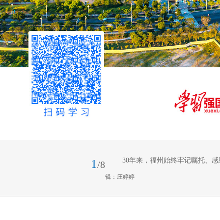
30年来，福州始终牢记嘱托、感恩
1
/8
张蓝图绘到底，一任接着一任干
辑：庄婷婷