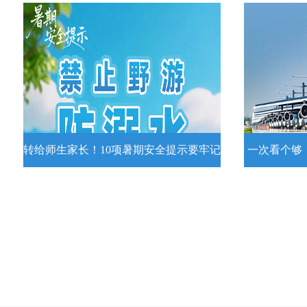
收藏！夏日专属好运莲花头像
转存！1组
夏日专属好运莲花头像！
7月15日，
况发布。一
详情
转给师生家长！10项暑期安全提示要牢记
一次看个够
转给师生家长！10项暑期安全提示要
一次看个够
牢记
转给师生家长！10项暑期安全提示要牢
运－20即
记！
高清大图带
场面！
详情