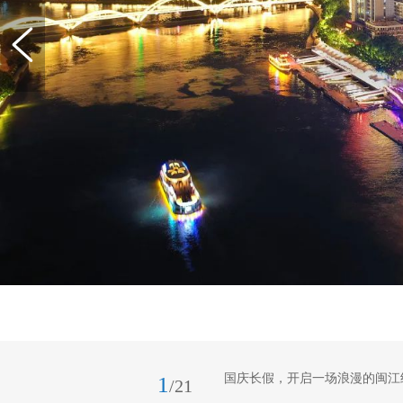
国庆长假，开启一场浪漫的闽江
1
/21
上演的璀璨灯光秀。