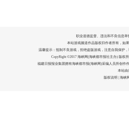
转给师生家长！10项暑期安全提示要牢
运－20即
记！
高清大图带
场面！
详情
职业道德监督、违法和不良信息举报电话：05
本站游戏频道作品版权归作者所有，如果
温馨提示：抵制不良游戏，拒绝盗版游戏，注意自我保护，
CopyRight ©2017 海峡网(海峡都市报社主办) 版权所有
福建日报报业集团拥有海峡都市报(海峡网)采编人员所创作
本站由
版权说明
|
海峡