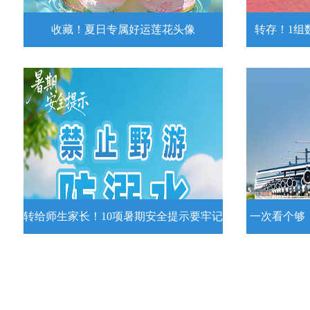
收藏！夏日专属好运莲花头像
转存！1组
收藏！夏日专属好运莲花头像
转存！1组
夏日专属好运莲花头像！
7月15日，
况发布。一
详情
转给师生家长！10项暑期安全提示要牢记
一次看个够
转给师生家长！10项暑期安全提示要
一次看个够
牢记