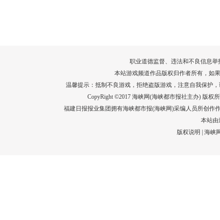
转给师生家长！10项暑期安全提示要牢
运－20即
记！
高清大图带
场面！
详情
职业道德监督、违法和不良信息举报电话：05
本站游戏频道作品版权归作者所有，如果
温馨提示：抵制不良游戏，拒绝盗版游戏，注意自我保护，
CopyRight ©2017 海峡网(海峡都市报社主办) 版权所有
福建日报报业集团拥有海峡都市报(海峡网)采编人员所创作
本站由
版权说明
|
海峡