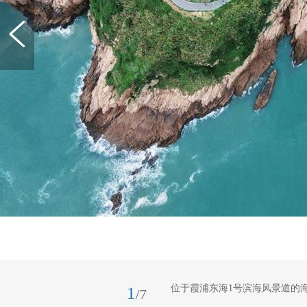
位于霞浦东海1号滨海风景道的海
1
/7