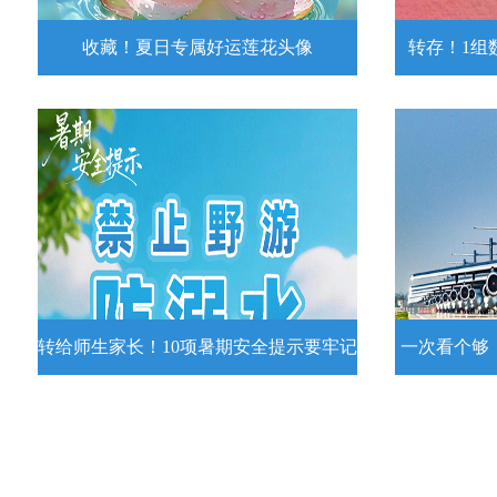
收藏！夏日专属好运莲花头像
转存！1组
收藏！夏日专属好运莲花头像
转存！1组
夏日专属好运莲花头像！
7月15日，
况发布。一
详情
转给师生家长！10项暑期安全提示要牢记
一次看个够
转给师生家长！10项暑期安全提示要
一次看个够
牢记