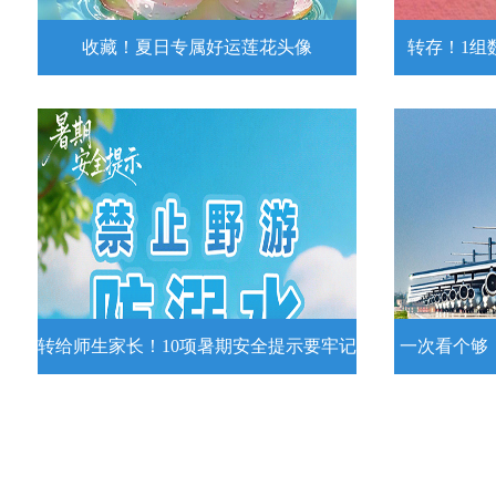
收藏！夏日专属好运莲花头像
转存！1组
收藏！夏日专属好运莲花头像
转存！1组
夏日专属好运莲花头像！
7月15日，
况发布。一
详情
转给师生家长！10项暑期安全提示要牢记
一次看个够
转给师生家长！10项暑期安全提示要
一次看个够
牢记