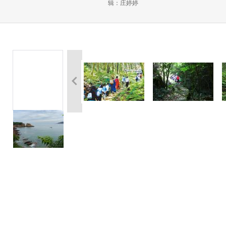
辑：庄婷婷