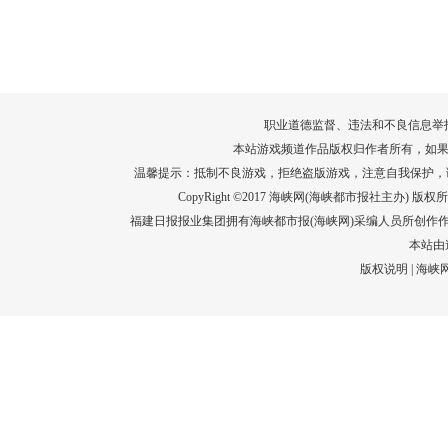
转给师生家长！10项暑期安全提示要牢
运－20即
记！
高清大图带
场面！
详情
职业道德监督、违法和不良信息举报电话：05
本站游戏频道作品版权归作者所有，如果
温馨提示：抵制不良游戏，拒绝盗版游戏，注意自我保护，
CopyRight ©2017 海峡网(海峡都市报社主办) 版权所有
福建日报报业集团拥有海峡都市报(海峡网)采编人员所创作
本站由
版权说明
|
海峡