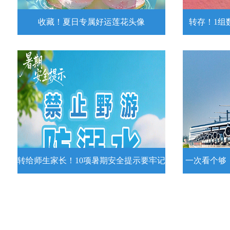
收藏！夏日专属好运莲花头像
转存！1组
收藏！夏日专属好运莲花头像
转存！1组
夏日专属好运莲花头像！
7月15日，
况发布。一
详情
转给师生家长！10项暑期安全提示要牢记
一次看个够
转给师生家长！10项暑期安全提示要
一次看个够
牢记