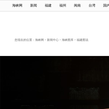
海峡网
新闻
福建
福州
闽南
台湾
国
您现在的位置：
海峡网
>
新闻中心
>
海峡图库
>
福建图说