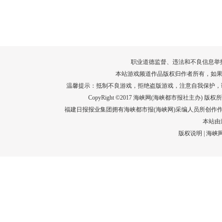
转给师生家长！10项暑期安全提示要牢
运－20即
记！
高清大图带
场面！
详情
职业道德监督、违法和不良信息举报电话：05
本站游戏频道作品版权归作者所有，如果
温馨提示：抵制不良游戏，拒绝盗版游戏，注意自我保护，
CopyRight ©2017 海峡网(海峡都市报社主办) 版权所有
福建日报报业集团拥有海峡都市报(海峡网)采编人员所创作
本站由
版权说明
|
海峡