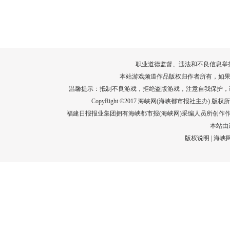
转给师生家长！10项暑期安全提示要牢
运－20即
记！
高清大图带
场面！
详情
职业道德监督、违法和不良信息举报电话：05
本站游戏频道作品版权归作者所有，如果
温馨提示：抵制不良游戏，拒绝盗版游戏，注意自我保护，
CopyRight ©2017 海峡网(海峡都市报社主办) 版权所有
福建日报报业集团拥有海峡都市报(海峡网)采编人员所创作
本站由
版权说明
|
海峡