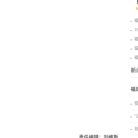
1
新
福
责任编辑：刘维斯