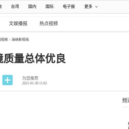
南
台湾
国内
国际
电子报
更多
文娱播报
热点视频
创视频
>
海峡新视线
境质量总体优良
为您推荐
2021-01-30 11:02
频