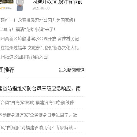
园提升改造 预计春节前
2021-01-30
福建唯一！永春桃溪湿地公园升为国家级！
8200亩！福清“花蛤小镇”来了！
福州高新区轮船港滨水公园开放 留住村民记
留在福州过福年 文旅部门备好新春文化大礼
福州福道公园即将预约入园
闻推荐
进入新闻频道
建省防指维持防台风三级应急响应，南
受台风“白海豚”影响 福建沿海40条航线停
“运动健身进万家”全民健身日走进周宁，近
台风“白海豚”对福建影响几何？专家解读→