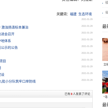
关键词：
福建
生态环境
2021-01-29
最
2021-01-29
力 激浊扬清标本兼治
2021-01-29
推进会召开
2021-01-29
护地体系
2021-01-29
前公示的公告
2021-01-29
2021-01-29
项目
立
2021-01-29
例
晒
2021-01-29
建设
味
2021-01-29
九批小分队筑牢口岸防线
已有
0
人发表了评论
“
最
题