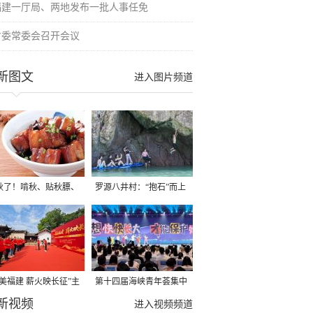
福建一厅局、两地发布一批人事任免
省委常委会召开会议
新图文
进入图片频道
秋了！啃秋、贴秋膘、
罗源八井村：“抱石”而上
秋，福建人这样过才够
→
寻美福建 薪火映长征”主
第十四届海峡青年荟集中
新视频
活动在龙岩长汀启动
阶段活动在福州举行
进入视频频道