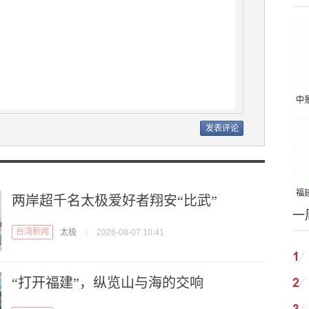
中
吨
福建
两岸超千名太极爱好者翔安“比武”
一
国
台湾新闻
太极
|
2026-08-07 10:41
“打开福建”，纵览山与海的交响