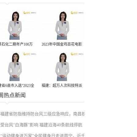
景石化二期年产100万
2023年中国金鸡百花电影
丙烷脱氢项目建成中交
节有福电影巡展31日启动
省6县市入选“2023全
福建：超万人次科技特派
周热点新闻
县域发展潜力百强县”
员一线开展服务
福建省防指维持防台风三级应急响应，南昌铁
受台风“白海豚”影响 福建沿海40条航线停航
路停运部分旅客列车→
“运动健身进万家”全民健身日走进周宁，近千