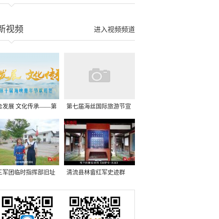
新视频
进入视频频道
合发展 文化传承——第
第七届海丝国际旅游节宣
届海峡青年节宣传片
传片
三军团临时指挥部旧址
清流县林畲红军史迹群
讲述着 官君）
（讲述着 刘光军）