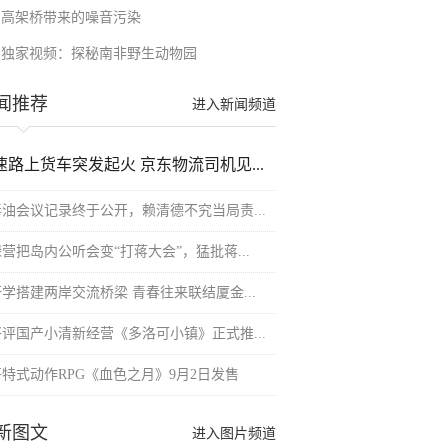
高架桥带来的噪音污染
独家视频：探秘南非野生动物园
闻推荐
进入新闻频道
速路上货车突发起火 京东物流司机见...
毒油会议记录终于公开，赖清德不究当局责...
营把岛内公听会变“打蒋大会”，猛批蒋...
研学搭建两岸交流桥梁 青春往来联结厦金...
好评国产小清新经营《多洛可小镇》正式推...
哥特式动作RPG《血色之月》9月2日发售
新图文
进入图片频道