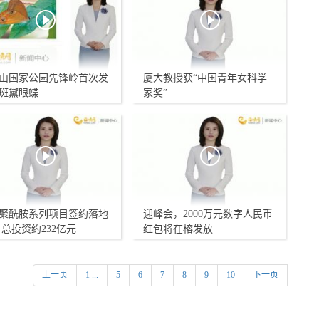
山国家公园先锋岭首次发
厦大教授获“中国青年女科学
斑黛眼蝶
家奖”
聚酰胺系列项目签约落地
迎峰会，2000万元数字人民币
 总投资约232亿元
红包将在榕发放
上一页
1 ...
5
6
7
8
9
10
下一页