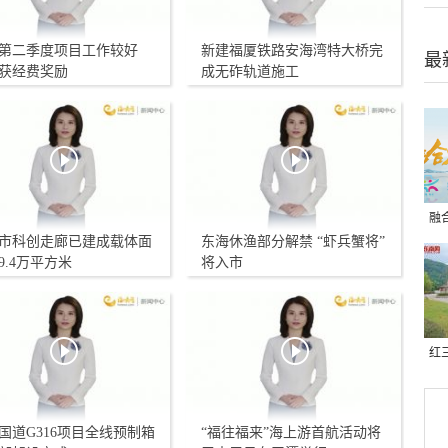
第二季度项目工作较好
新建福厦铁路安海湾特大桥完
最
获经费奖励
成无砟轨道施工
融
市科创走廊已建成载体面
东海休渔部分解禁 “虾兵蟹将”
十
39.4万平方米
将入市
红
（
国道G316项目全线预制箱
“福往福来”海上游首航活动将