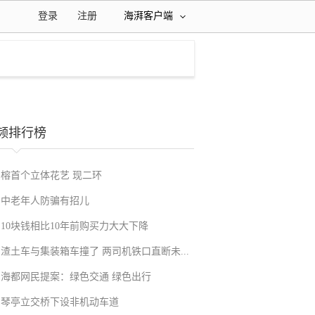
登录
注册
海湃客户端
频排行榜
榕首个立体花艺 现二环
中老年人防骗有招儿
10块钱相比10年前购买力大大下降
渣土车与集装箱车撞了 两司机铁口直断未...
海都网民提案：绿色交通 绿色出行
琴亭立交桥下设非机动车道