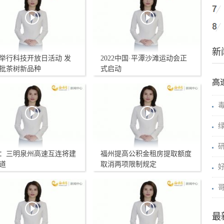
新
举行科技开放日活动 发
2022中国·平潭沙滩运动会正
批茶树新品种
式启动
高
绿
：三明泉州高速互连将建
福州提高公积金租房提取额度
道
取消两项限制规定
最