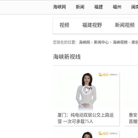
海峡网
新闻
福建
福州
闽
视频
福建视野
新闻视频
您现在的位置：
海峡网
>
新闻中心
>
海峡视频
>
原
海峡新视线
厦门：纯电动双层公交上路运
惠安
营 一次可承载75人
首艘