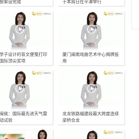
部架设完成
于本周日在平潭举行
学子设计的盲文便笺打印
厦门闽南戏曲艺术中心揭牌投
国际顶尖奖项
用
闽侯：国际最先进天气雷
龙龙铁路福建段最大跨度连续
动试验
梁桥合龙