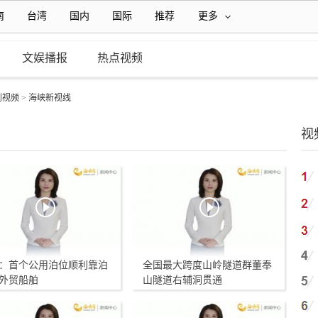
南
台湾
国内
国际
推荐
更多
文娱播报
热点视频
创视频
>
海峡新视线
视
：首个公用泊位顺利靠泊
全国最大跨度山岭隧道群董奉
外贸船舶
山隧道右辅洞贯通