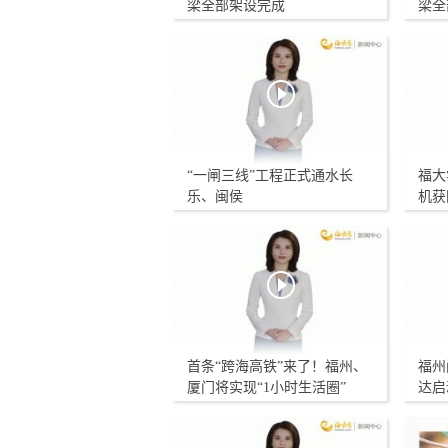
梁全部架设完成
梁全
“一闸三线”工程正式通水长
福大
乐、闽侯
机获
首条“跨海高铁”来了！福州、
福州
厦门将实现“1小时生活圈”
达启