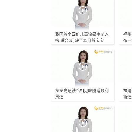
我国首个四价儿童流感疫苗入
福州
榕 适合6月龄至35月龄宝宝
布一
龙龙高速铁路相见岭隧道顺利
福建
贯通
新通